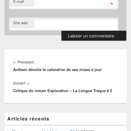
E-mail
*
Site web
Navigation
de
Article
←
Précédent
l’article
Anthem dévoile le calendrier de ses mises à jour
précédent :
Article
Suivant
→
Critique du roman Exploration – La Longue Traque # 2
suivant :
Zone
Articles récents
principale
de
widget