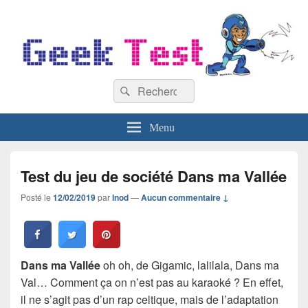
GeekTest
Recherche :
Blog jeux-vidéo et high-tech
Rechercher
Menu
Test du jeu de société Dans ma Vallée
Posté le
12/02/2019
par
Inod
—
Aucun commentaire ↓
Dans ma Vallée
oh oh, de Gigamic, lalilala, Dans ma
Val… Comment ça on n’est pas au karaoké ? En effet,
il ne s’agit pas d’un rap celtique, mais de l’adaptation