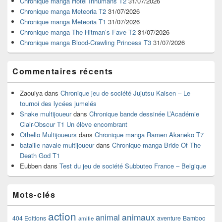
Chronique manga Hotel Inhumans T2
31/07/2026
pour
Chronique manga Meteoria T2
31/07/2026
la
Chronique manga Meteoria T1
31/07/2026
barre
Chronique manga The Hitman’s Fave T2
31/07/2026
latérale
Chronique manga Blood-Crawling Princess T3
31/07/2026
Commentaires récents
Zaouiya
dans
Chronique jeu de société Jujutsu Kaisen – Le
tournoi des lycées jumelés
Snake multijoueur
dans
Chronique bande dessinée L’Académie
Clair-Obscur T1 Un élève encombrant
Othello Multijoueurs
dans
Chronique manga Ramen Akaneko T7
bataille navale multijoueur
dans
Chronique manga Bride Of The
Death God T1
Eubben
dans
Test du jeu de société Subbuteo France – Belgique
Mots-clés
action
animaux
animal
404 Editions
aventure
Bamboo
amitie