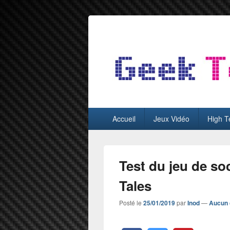
GeekTest
Blog jeux-vidéo et high-tech
Menu
Accueil
Jeux Vidéo
High T
principal
Test du jeu de so
Tales
Posté le
25/01/2019
par
Inod
—
Aucun 