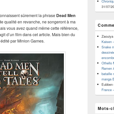
Chroniq
31/07/2
 connaissent sûrement la phrase
Dead Men
 de qualité en revanche, ne songeront à ma
Commen
amais vous avez quand même cette référence,
git d’un film dans cet article. Mais bien du
Zaouiya
 édité par Minion Games.
Kaisen –
Snake mu
dessiné
encombr
Othello 
Ramen 
bataille
manga B
Eubben
France 
Mots-c