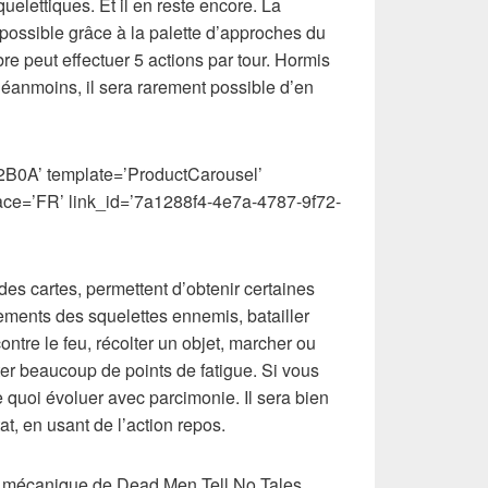
elettiques. Et il en reste encore. La
possible grâce à la palette d’approches du
 peut effectuer 5 actions par tour. Hormis
Néanmoins, il sera rarement possible d’en
B0A’ template=’ProductCarousel’
ace=’FR’ link_id=’7a1288f4-4e7a-4787-9f72-
des cartes, permettent d’obtenir certaines
vements des squelettes ennemis, batailler
ntre le feu, récolter un objet, marcher ou
ter beaucoup de points de fatigue. Si vous
 quoi évoluer avec parcimonie. Il sera bien
at, en usant de l’action repos.
ue mécanique de Dead Men Tell No Tales