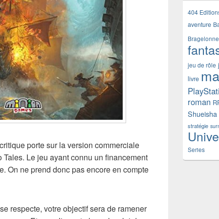
404 Edition
aventure
B
Bragelonne
fanta
jeu de rôle
ma
livre
PlayStat
roman
R
Shueisha
stratégie
sur
Unive
ritique porte sur la version commerciale
Series
o Tales. Le jeu ayant connu un financement
oule. On ne prend donc pas encore en compte
 se respecte, votre objectif sera de ramener