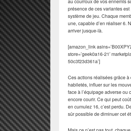
au courroux de vos ennemis squ
présence de ces variantes est 
système de jeu. Chaque membre
une, capable d’en réaliser 6. 
arriver jusque-là.
[amazon_link asins=’B00XPY2
store=’geek0a16-21′ marketpl
50c3f23d361a’]
Ces actions réalisées grâce à 
habiletés, influer sur les mou
face à l’équipage adverse ou co
encore courir. Ce qui peut coû
en cumulez 16, c’est perdu. De
sûr possible de diminuer cet ét
Mais ce n’est pas tout, chaq