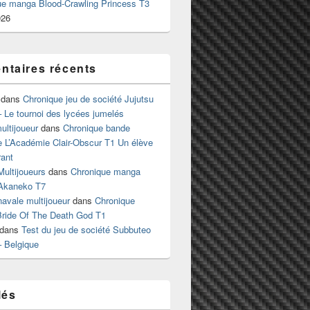
ue manga Blood-Crawling Princess T3
026
taires récents
dans
Chronique jeu de société Jujutsu
 Le tournoi des lycées jumelés
ltijoueur
dans
Chronique bande
e L’Académie Clair-Obscur T1 Un élève
ant
Multijoueurs
dans
Chronique manga
Akaneko T7
 navale multijoueur
dans
Chronique
ride Of The Death God T1
dans
Test du jeu de société Subbuteo
– Belgique
lés