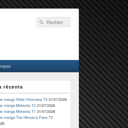
Recherche :
Rechercher
Propos
s récents
ue manga Hotel Inhumans T2
31/07/2026
ue manga Meteoria T2
31/07/2026
ue manga Meteoria T1
31/07/2026
ue manga The Hitman’s Fave T2
026