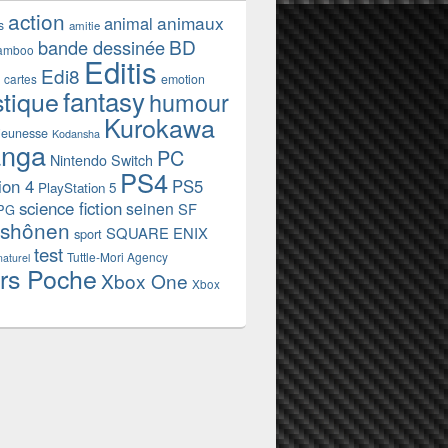
action
animaux
animal
s
amitie
BD
bande dessinée
amboo
Editis
Edi8
emotion
cartes
fantasy
stique
humour
Kurokawa
jeunesse
Kodansha
nga
PC
Nintendo Switch
PS4
ion 4
PS5
PlayStation 5
science fiction
seinen
SF
PG
shônen
SQUARE ENIX
sport
test
Tuttle-Mori Agency
naturel
rs Poche
Xbox One
Xbox