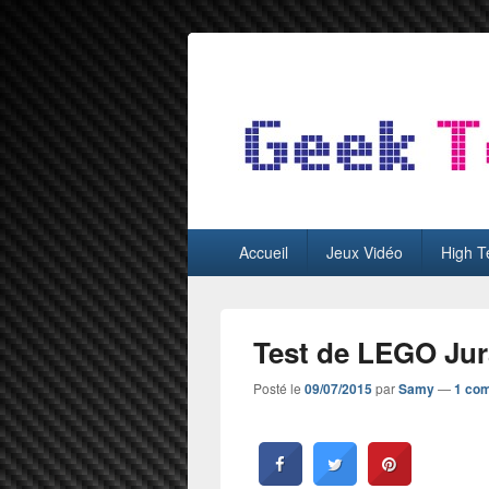
GeekTest
Blog jeux-vidéo et high-tech
Menu
Accueil
Jeux Vidéo
High T
principal
Test de LEGO Jur
Posté le
09/07/2015
par
Samy
—
1 co