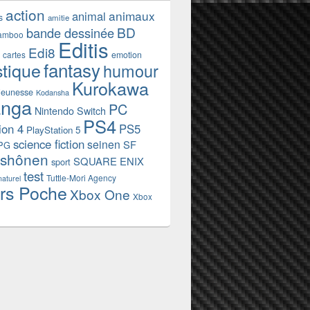
action
animaux
animal
s
amitie
BD
bande dessinée
amboo
Editis
Edi8
emotion
cartes
fantasy
stique
humour
Kurokawa
jeunesse
Kodansha
nga
PC
Nintendo Switch
PS4
ion 4
PS5
PlayStation 5
science fiction
seinen
SF
PG
shônen
SQUARE ENIX
sport
test
Tuttle-Mori Agency
naturel
rs Poche
Xbox One
Xbox