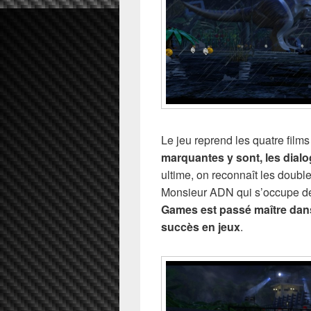
Le jeu reprend les quatre films
marquantes y sont, les dial
ultime, on reconnaît les doubl
Monsieur ADN qui s’occupe des 
Games est passé maître dans 
succès en jeux
.