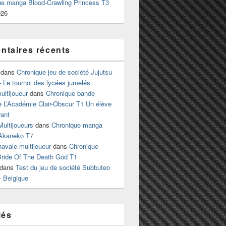
ue manga Blood-Crawling Princess T3
026
taires récents
dans
Chronique jeu de société Jujutsu
 Le tournoi des lycées jumelés
ltijoueur
dans
Chronique bande
e L’Académie Clair-Obscur T1 Un élève
ant
Multijoueurs
dans
Chronique manga
Akaneko T7
 navale multijoueur
dans
Chronique
ride Of The Death God T1
dans
Test du jeu de société Subbuteo
– Belgique
lés