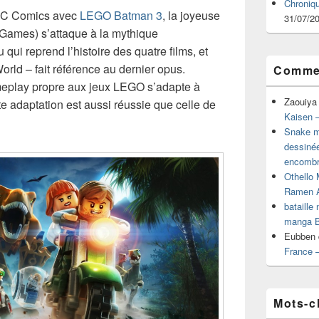
Chroniq
s DC Comics avec
LEGO Batman 3
, la joyeuse
31/07/2
 Games) s’attaque à la mythique
qui reprend l’histoire des quatre films, et
orld – fait référence au dernier opus.
Commen
meplay propre aux jeux LEGO s’adapte à
Zaouiya
tte adaptation est aussi réussie que celle de
Kaisen –
Snake mu
dessiné
encombr
Othello 
Ramen 
bataille
manga B
Eubben
France 
Mots-c