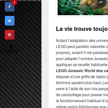
0
La vie trouve touj
Autant l’adaptation des unive
0
LEGO peut paraître naturelle 
PARTAGES
propres), autant il me paraiss
pour adapter l’univers Jurassi
appliquer sa recette habituell
LEGO Jurassic World des ca
dispose d’une griffe de raptor
féminins sautent plus haut, Lex
verre à l’aide de son cris perç
de camouflage pour passer inap
le fonctionnement habituel d’
même moins folichonnes que ce