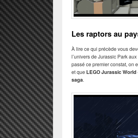
Les raptors au pa
À lire ce qui précède vous de
l’univers de Jurassic Park aux 
passé ce premier constat, on e
et que
LEGO Jurassic World es
saga
.