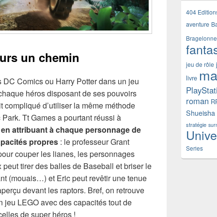
404 Edition
aventure
B
Bragelonne
fanta
ours un chemin
jeu de rôle
ma
livre
rs DC Comics ou Harry Potter dans un jeu
PlayStat
(chaque héros disposant de ses pouvoirs
roman
R
ait compliqué d’utiliser la même méthode
Shueisha
c Park. Tt Games a pourtant réussi à
stratégie
sur
e
en attribuant à chaque personnage de
Unive
pacités propres
: le professeur Grant
Series
 pour couper les lianes, les personnages
 peut tirer des balles de Baseball et briser le
ant (mouais…) et Eric peut revêtir une tenue
erçu devant les raptors. Bref, on retrouve
un jeu LEGO avec des capacités tout de
lles de super héros !