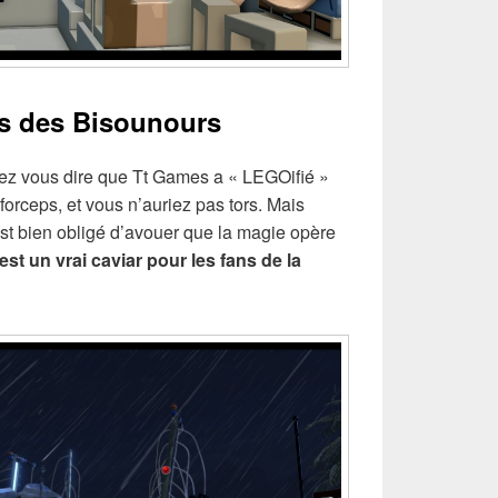
ys des Bisounours
vez vous dire que Tt Games a « LEGOifié »
forceps, et vous n’auriez pas tors. Mais
st bien obligé d’avouer que la magie opère
t un vrai caviar pour les fans de la