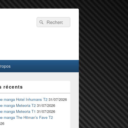
Recherche :
Rechercher
Propos
s récents
ue manga Hotel Inhumans T2
31/07/2026
ue manga Meteoria T2
31/07/2026
ue manga Meteoria T1
31/07/2026
ue manga The Hitman’s Fave T2
026