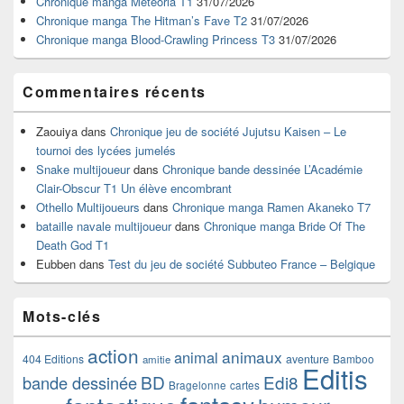
Chronique manga Meteoria T1
31/07/2026
barre
Chronique manga The Hitman’s Fave T2
31/07/2026
latérale
Chronique manga Blood-Crawling Princess T3
31/07/2026
Commentaires récents
Zaouiya
dans
Chronique jeu de société Jujutsu Kaisen – Le
tournoi des lycées jumelés
Snake multijoueur
dans
Chronique bande dessinée L’Académie
Clair-Obscur T1 Un élève encombrant
Othello Multijoueurs
dans
Chronique manga Ramen Akaneko T7
bataille navale multijoueur
dans
Chronique manga Bride Of The
Death God T1
Eubben
dans
Test du jeu de société Subbuteo France – Belgique
Mots-clés
action
animaux
animal
404 Editions
aventure
Bamboo
amitie
Editis
BD
Edi8
bande dessinée
Bragelonne
cartes