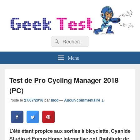
GeekTest
Recherche :
Blog jeux-vidéo et high-tech
Rechercher
Menu
Test de Pro Cycling Manager 2018
(PC)
Posté le
27/07/2018
par
Inod
—
Aucun commentaire ↓
L’été étant propice aux sorties à bicyclette, Cyanide
Studio et Focus Home Interactive ont l’habitude de