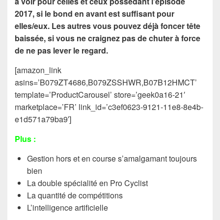
à voir pour celles et ceux possédant l’épisode
2017, si le bond en avant est suffisant pour
elles/eux. Les autres vous pouvez déjà foncer tête
baissée, si vous ne craignez pas de chuter à force
de ne pas lever le regard.
[amazon_link
asins=’B079ZT4686,B079ZSSHWR,B07B12HMCT’
template=’ProductCarousel’ store=’geek0a16-21′
marketplace=’FR’ link_id=’c3ef0623-9121-11e8-8e4b-
e1d571a79ba9′]
Plus :
Gestion hors et en course s’amalgamant toujours
bien
La double spécialité en Pro Cyclist
La quantité de compétitions
L’intelligence artificielle