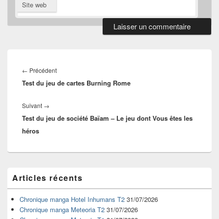
Site web
Navigation
de
Article
←
Précédent
l’article
Test du jeu de cartes Burning Rome
précédent :
Article
Suivant
→
Test du jeu de société Baïam – Le jeu dont Vous êtes les
suivant :
héros
Zone
Articles récents
principale
de
widget
Chronique manga Hotel Inhumans T2
31/07/2026
pour
Chronique manga Meteoria T2
31/07/2026
la