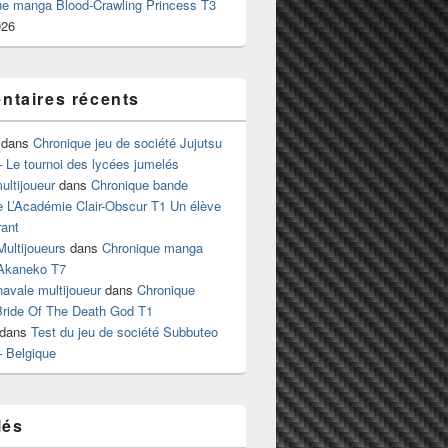
ue manga Blood-Crawling Princess T3
026
taires récents
dans
Chronique jeu de société Jujutsu
 Le tournoi des lycées jumelés
ltijoueur
dans
Chronique bande
e L’Académie Clair-Obscur T1 Un élève
ant
Multijoueurs
dans
Chronique manga
Akaneko T7
 navale multijoueur
dans
Chronique
ride Of The Death God T1
dans
Test du jeu de société Subbuteo
– Belgique
lés