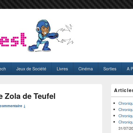
ech
Jeux de Société
Livres
Cinéma
Sorties
A 
Zone
Article
principale
 Zola de Teufel
de
widget
Chroniq
commentaire ↓
pour
Chroniq
la
Chroniq
barre
Chroniq
latérale
31/07/2