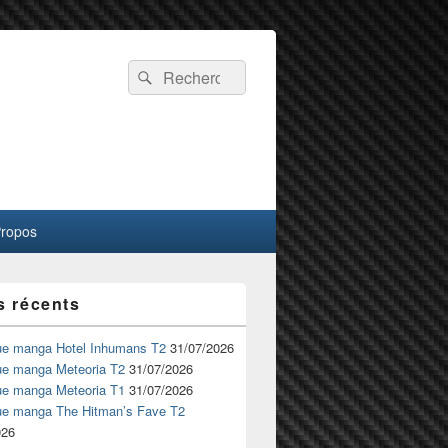
Recherche :
Rechercher
Propos
s récents
ue manga Hotel Inhumans T2
31/07/2026
ue manga Meteoria T2
31/07/2026
ue manga Meteoria T1
31/07/2026
ue manga The Hitman’s Fave T2
026