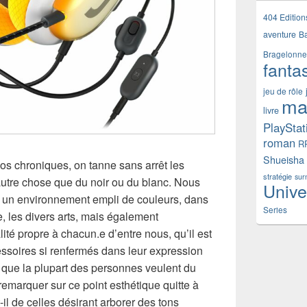
404 Edition
aventure
B
Bragelonne
fanta
jeu de rôle
ma
livre
PlayStat
roman
R
Shueisha
os chroniques, on tanne sans arrêt les
stratégie
sur
autre chose que du noir ou du blanc. Nous
Unive
 un environnement empli de couleurs, dans
Series
le, les divers arts, mais également
ité propre à chacun.e d’entre nous, qu’il est
cessoires si renfermés dans leur expression
 que la plupart des personnes veulent du
remarquer sur ce point esthétique quitte à
il de celles désirant arborer des tons