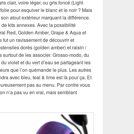
is clair, voire léger, ou gris foncé (Light
folie pour esquiver le blanc et le noir ? Mais
 son atout extérieur marquant la différence.
 de kits annexes. Avec la possibilité
Coral Red, Golden Amber, Grape & Aqua et
e fut un ravissement de découvrir et
stensiles dorés (golden amber) et raisin /
s surtout de les associer. Grosso-modo, du
 du violet et du vert d’eau se partageant les
leurs que l’on quémande le plus. Les autres
ndra avec bleu, teal & lime est là pour ça. Et
heureusement pas au menu. Par contre vous
’on n’a pas vu en vrai, mais semblant