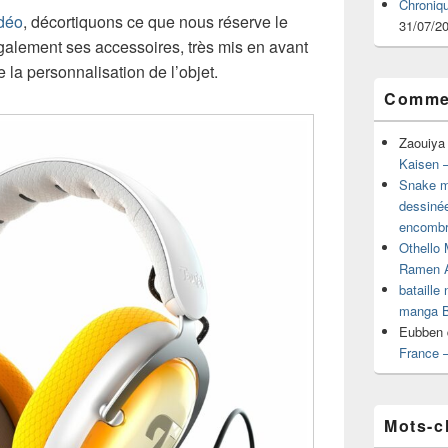
Chroniq
déo
, décortiquons ce que nous réserve le
31/07/2
galement ses accessoires, très mis en avant
e la personnalisation de l’objet.
Commen
Zaouiya
Kaisen –
Snake mu
dessiné
encombr
Othello 
Ramen 
bataille
manga B
Eubben
France 
Mots-c