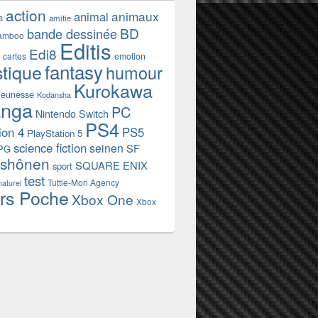
action
animaux
animal
s
amitie
BD
bande dessinée
amboo
Editis
Edi8
emotion
cartes
fantasy
stique
humour
Kurokawa
jeunesse
Kodansha
nga
PC
Nintendo Switch
PS4
ion 4
PS5
PlayStation 5
science fiction
seinen
SF
PG
shônen
SQUARE ENIX
sport
test
Tuttle-Mori Agency
naturel
rs Poche
Xbox One
Xbox