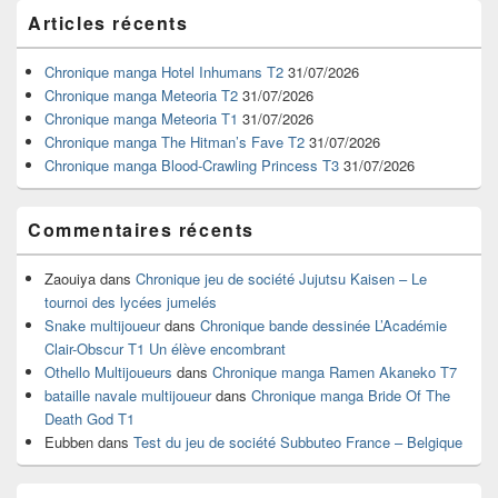
Zone
Articles récents
principale
de
widget
Chronique manga Hotel Inhumans T2
31/07/2026
pour
Chronique manga Meteoria T2
31/07/2026
la
Chronique manga Meteoria T1
31/07/2026
barre
Chronique manga The Hitman’s Fave T2
31/07/2026
latérale
Chronique manga Blood-Crawling Princess T3
31/07/2026
Commentaires récents
Zaouiya
dans
Chronique jeu de société Jujutsu Kaisen – Le
tournoi des lycées jumelés
Snake multijoueur
dans
Chronique bande dessinée L’Académie
Clair-Obscur T1 Un élève encombrant
Othello Multijoueurs
dans
Chronique manga Ramen Akaneko T7
bataille navale multijoueur
dans
Chronique manga Bride Of The
Death God T1
Eubben
dans
Test du jeu de société Subbuteo France – Belgique