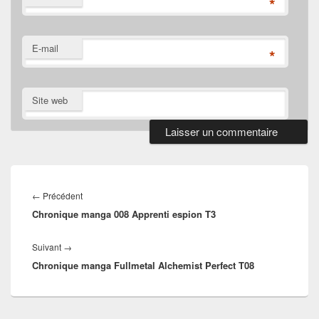
*
E-mail
*
Site web
Navigation
de
Article
←
Précédent
l’article
Chronique manga 008 Apprenti espion T3
précédent :
Article
Suivant
→
Chronique manga Fullmetal Alchemist Perfect T08
suivant :