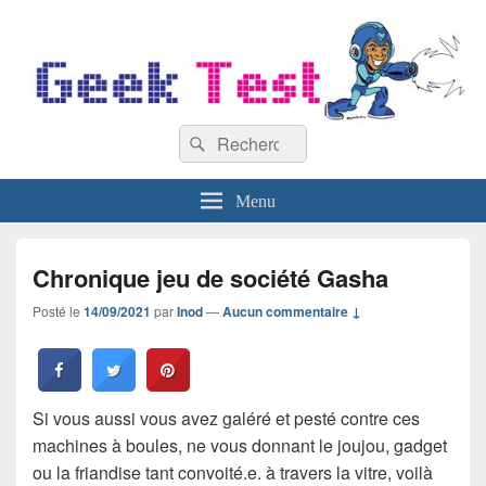
GeekTest
Recherche :
Blog jeux-vidéo et high-tech
Rechercher
Menu
Chronique jeu de société Gasha
Posté le
14/09/2021
par
Inod
—
Aucun commentaire ↓
Si vous aussi vous avez galéré et pesté contre ces
machines à boules, ne vous donnant le joujou, gadget
ou la friandise tant convoité.e. à travers la vitre, voilà