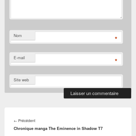
Nom
*
E-mail
*
Site web
Navigation
de
Article
←
Précédent
l’article
Chronique manga The Eminence in Shadow T7
précédent :