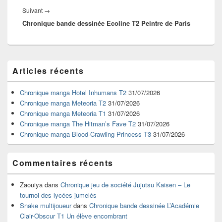
Article
Suivant
→
Chronique bande dessinée Ecoline T2 Peintre de Paris
suivant :
Zone
Articles récents
principale
de
widget
Chronique manga Hotel Inhumans T2
31/07/2026
pour
Chronique manga Meteoria T2
31/07/2026
la
Chronique manga Meteoria T1
31/07/2026
barre
Chronique manga The Hitman’s Fave T2
31/07/2026
latérale
Chronique manga Blood-Crawling Princess T3
31/07/2026
Commentaires récents
Zaouiya
dans
Chronique jeu de société Jujutsu Kaisen – Le
tournoi des lycées jumelés
Snake multijoueur
dans
Chronique bande dessinée L’Académie
Clair-Obscur T1 Un élève encombrant