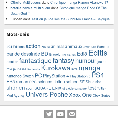
Othello Multijoueurs
dans
Chronique manga Ramen Akaneko T7
bataille navale multijoueur
dans
Chronique manga Bride Of The
Death God T1
Eubben
dans
Test du jeu de société Subbuteo France – Belgique
Mots-clés
action
animaux
animal
404 Editions
aventure
Bamboo
amitie
Editis
BD
Edi8
bande dessinée
Bragelonne
cartes
fantasy
fantastique
humour
emotion
jeu de
manga
Kurokawa
rôle
jeunesse
livre
Kodansha
PS4
PC
PlayStation 4
Nintendo Switch
PlayStation 5
PS5
roman
science fiction
seinen
SF
Shueisha
RPG
shônen
test
SQUARE ENIX
sport
Tuttle-
stratégie
surnaturel
Univers Poche
Xbox One
Mori Agency
Xbox Series