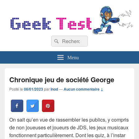
GeekTest
Recherche :
Blog jeux-vidéo et high-tech
Rechercher
Menu
Chronique jeu de société George
Posté le
06/01/2023
par
Inod
—
Aucun commentaire ↓
On sait qu’en vue de rassembler les publics, y compris
de non joueuses et joueurs de JDS, les jeux musicaux
fonctionnent particulièrement. Dont les quiz, à l’instar