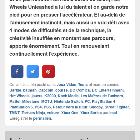
Wheels Unleashed a lui du talent et on garde notre
pied pour en presser l’accélérateur. Et au-delà de
l’amusement instinctif, mais aussi un vrai défi avec
4 modes de difficultés et de la technique, la
créativité insufflée en montant ses parcours,
apporte énormément. Tout en renouvelant
continuellement l’expérience.
Cet article a été posté dans
Jeux Vidéo
,
Tests
et marqué comme
Barbie
,
batman
,
Capcom
,
course
,
DC Comics
,
DC Entertainment
,
Hot Wheels
,
jouets
,
K2000
,
Koch Media
,
Les Maîtres de l’univers
,
Mattel
,
Milestone
,
MOTU
,
Nintendo Switch
,
PC
,
PlayStation 4
,
PlayStation 5
,
PS4
,
PS5
,
Retour vers le futur
,
Snoopy
,
Street Fighter
,
TMNT
,
Tortues Ninja
,
voiture
,
Xbox One
,
Xbox Series
par
Inod
.
Enregistrer le
permalien
.