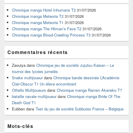
de
widget
Chronique manga Hotel Inhumans T2
31/07/2026
pour
Chronique manga Meteoria T2
31/07/2026
la
Chronique manga Meteoria T1
31/07/2026
barre
Chronique manga The Hitman’s Fave T2
31/07/2026
latérale
Chronique manga Blood-Crawling Princess T3
31/07/2026
Commentaires récents
Zaouiya
dans
Chronique jeu de société Jujutsu Kaisen – Le
tournoi des lycées jumelés
Snake multijoueur
dans
Chronique bande dessinée L’Académie
Clair-Obscur T1 Un élève encombrant
Othello Multijoueurs
dans
Chronique manga Ramen Akaneko T7
bataille navale multijoueur
dans
Chronique manga Bride Of The
Death God T1
Eubben
dans
Test du jeu de société Subbuteo France – Belgique
Mots-clés