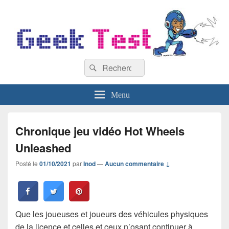
GeekTest
Recherche :
Blog jeux-vidéo et high-tech
Rechercher
Menu
Chronique jeu vidéo Hot Wheels
Unleashed
Posté le
01/10/2021
par
Inod
—
Aucun commentaire ↓
Que les joueuses et joueurs des véhicules physiques
de la licence et celles et ceux n’osant continuer à