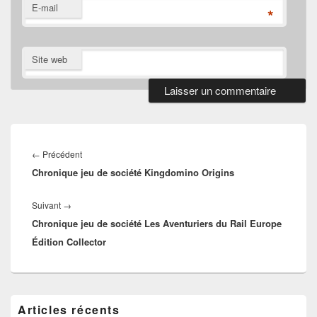
E-mail
*
Site web
Navigation
de
Article
←
Précédent
l’article
Chronique jeu de société Kingdomino Origins
précédent :
Article
Suivant
→
Chronique jeu de société Les Aventuriers du Rail Europe
suivant :
Édition Collector
Zone
Articles récents
principale