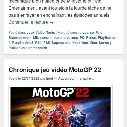
mécanique bien huilée entre Milestone et Feld
Entertainment, ayant toutefois la lourde tâche de ne
pas s’enrayer en enchaînant les épisodes annuels.
Chronique Jeu Vidéo Monster Energy S
Continuer la lecture
→
Posté dans
Jeux Vidéo
,
Tests
|
Marqué comme
course
,
Feld
Entertainment
,
Milestone
,
moto
,
motocross
,
PC
,
Plaion
,
PlayStation
4
,
PlayStation 5
,
PS4
,
PS5
,
Supercross
,
Xbox One
,
Xbox Series
|
Publier un commentaire
Chronique jeu vidéo MotoGP 22
Posté le
22/04/2022
par
Inod
—
Aucun commentaire ↓