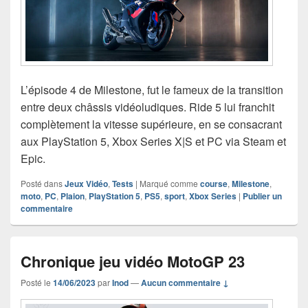
L’épisode 4 de Milestone, fut le fameux de la transition
entre deux châssis vidéoludiques. Ride 5 lui franchit
complètement la vitesse supérieure, en se consacrant
aux PlayStation 5, Xbox Series X|S et PC via Steam et
Epic.
Posté dans
Jeux Vidéo
,
Tests
|
Marqué comme
course
,
Milestone
,
moto
,
PC
,
Plaion
,
PlayStation 5
,
PS5
,
sport
,
Xbox Series
|
Publier un
commentaire
Chronique jeu vidéo MotoGP 23
Posté le
14/06/2023
par
Inod
—
Aucun commentaire ↓