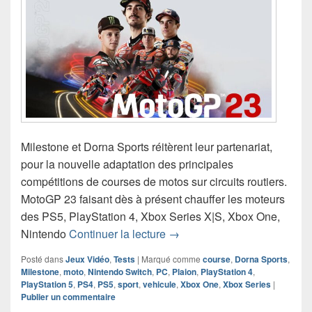
Milestone et Dorna Sports réitèrent leur partenariat,
pour la nouvelle adaptation des principales
compétitions de courses de motos sur circuits routiers.
MotoGP 23 faisant dès à présent chauffer les moteurs
des PS5, PlayStation 4, Xbox Series X|S, Xbox One,
Chronique jeu vidéo MotoGP
Nintendo
Continuer la lecture
→
Posté dans
Jeux Vidéo
,
Tests
|
Marqué comme
course
,
Dorna Sports
,
Milestone
,
moto
,
Nintendo Switch
,
PC
,
Plaion
,
PlayStation 4
,
PlayStation 5
,
PS4
,
PS5
,
sport
,
vehicule
,
Xbox One
,
Xbox Series
|
Publier un commentaire