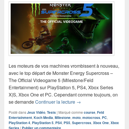
Les moteurs de vos machines vrombissent à nouveau,
avec le top départ de Monster Energy Supercross –
The Official Videogame 5 (Milestone/Feld
Entertainment) sur PlayStation 5, PS4, Xbox Series
X|S, Xbox One et PC. Cependant comme toujours, on
Chronique jeu vidéo Mons
se demande
Continuer la lecture
→
Posté dans
Jeux Vidéo
,
Tests
|
Marqué comme
course
,
Feld
Entertainment
,
Koch Media
,
Milestone
,
moto
,
motocross
,
PC
,
PlayStation 4
,
PlayStation 5
,
PS4
,
PS5
,
Supercross
,
Xbox One
,
Xbox
Series
|
Publier un commentaire