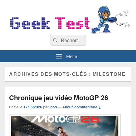
GeekTest
Recherche :
Blog jeux-vidéo et high-tech
Rechercher
Menu
ARCHIVES DES MOTS-CLÉS :
MILESTONE
Chronique jeu vidéo MotoGP 26
Posté le
17/06/2026
par
Inod
—
Aucun commentaire ↓