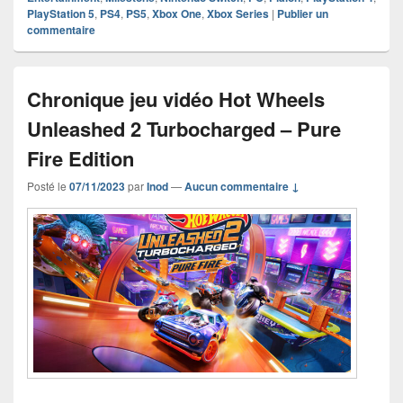
PlayStation 5
,
PS4
,
PS5
,
Xbox One
,
Xbox Series
|
Publier un
commentaire
Chronique jeu vidéo Hot Wheels
Unleashed 2 Turbocharged – Pure
Fire Edition
Posté le
07/11/2023
par
Inod
—
Aucun commentaire ↓