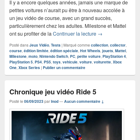
Il y a encore quelques années, jamais une marque de
petites voitures n’aurait pu être à nouveau accolée à
un jeu vidéo de course, avec un grand succès,
particulièrement chez les adultes. Milestone et Mattel
Chronique jeu vidé
ont su profiter de la
Continuer la lecture
→
Posté dans
Jeux Vidéo
,
Tests
|
Marqué comme
collection
,
collector
,
course
,
édition limitée
,
édition spéciale
,
Hot Wheels
,
jouets
,
Mattel
,
Milestone
,
moto
,
Nintendo Switch
,
PC
,
petite voiture
,
PlayStation 4
,
PlayStation 5
,
PS4
,
PS5
,
toys
,
vehicule
,
voiture
,
voiturette
,
Xbox
One
,
Xbox Series
|
Publier un commentaire
Chronique jeu vidéo Ride 5
Posté le
06/09/2023
par
Inod
—
Aucun commentaire ↓