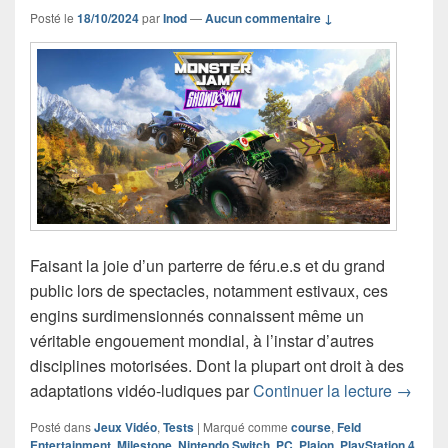
Posté le
18/10/2024
par
Inod
—
Aucun commentaire ↓
Faisant la joie d’un parterre de féru.e.s et du grand
public lors de spectacles, notamment estivaux, ces
engins surdimensionnés connaissent même un
véritable engouement mondial, à l’instar d’autres
disciplines motorisées. Dont la plupart ont droit à des
Chroni
adaptations vidéo-ludiques par
Continuer la lecture
→
Posté dans
Jeux Vidéo
,
Tests
|
Marqué comme
course
,
Feld
Entertainment
,
Milestone
,
Nintendo Switch
,
PC
,
Plaion
,
PlayStation 4
,