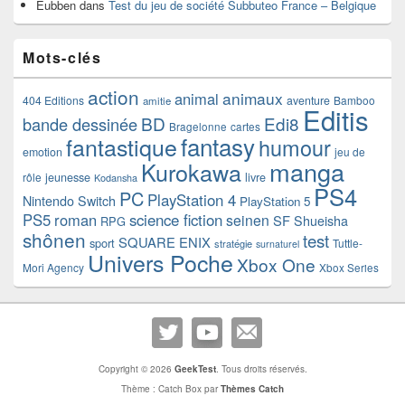
Eubben
dans
Test du jeu de société Subbuteo France – Belgique
Mots-clés
action
animaux
animal
404 Editions
aventure
Bamboo
amitie
Editis
BD
Edi8
bande dessinée
Bragelonne
cartes
fantasy
fantastique
humour
emotion
jeu de
manga
Kurokawa
rôle
jeunesse
livre
Kodansha
PS4
PC
PlayStation 4
Nintendo Switch
PlayStation 5
PS5
roman
science fiction
seinen
SF
Shueisha
RPG
shônen
test
SQUARE ENIX
sport
Tuttle-
stratégie
surnaturel
Univers Poche
Xbox One
Mori Agency
Xbox Series
Copyright © 2026
GeekTest
. Tous droits réservés.
Thème : Catch Box par
Thèmes Catch