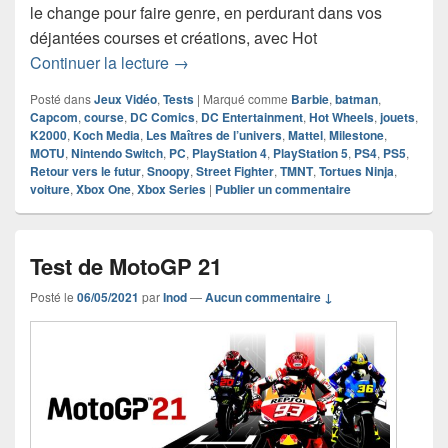
le change pour faire genre, en perdurant dans vos
déjantées courses et créations, avec Hot
Chronique jeu vidéo Hot Wheels Unle
Continuer la lecture
→
Posté dans
Jeux Vidéo
,
Tests
|
Marqué comme
Barbie
,
batman
,
Capcom
,
course
,
DC Comics
,
DC Entertainment
,
Hot Wheels
,
jouets
,
K2000
,
Koch Media
,
Les Maîtres de l’univers
,
Mattel
,
Milestone
,
MOTU
,
Nintendo Switch
,
PC
,
PlayStation 4
,
PlayStation 5
,
PS4
,
PS5
,
Retour vers le futur
,
Snoopy
,
Street Fighter
,
TMNT
,
Tortues Ninja
,
voiture
,
Xbox One
,
Xbox Series
|
Publier un commentaire
Test de MotoGP 21
Posté le
06/05/2021
par
Inod
—
Aucun commentaire ↓