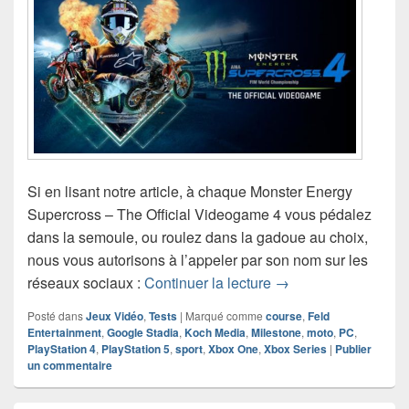
Si en lisant notre article, à chaque Monster Energy
Supercross – The Official Videogame 4 vous pédalez
dans la semoule, ou roulez dans la gadoue au choix,
nous vous autorisons à l’appeler par son nom sur les
Test de Monster Ene
réseaux sociaux :
Continuer la lecture
→
Posté dans
Jeux Vidéo
,
Tests
|
Marqué comme
course
,
Feld
Entertainment
,
Google Stadia
,
Koch Media
,
Milestone
,
moto
,
PC
,
PlayStation 4
,
PlayStation 5
,
sport
,
Xbox One
,
Xbox Series
|
Publier
un commentaire