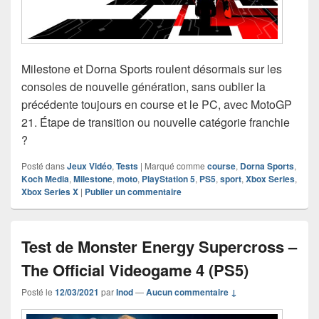
Milestone et Dorna Sports roulent désormais sur les
consoles de nouvelle génération, sans oublier la
précédente toujours en course et le PC, avec MotoGP
21. Étape de transition ou nouvelle catégorie franchie
?
Posté dans
Jeux Vidéo
,
Tests
|
Marqué comme
course
,
Dorna Sports
,
Koch Media
,
Milestone
,
moto
,
PlayStation 5
,
PS5
,
sport
,
Xbox Series
,
Xbox Series X
|
Publier un commentaire
Test de Monster Energy Supercross –
The Official Videogame 4 (PS5)
Posté le
12/03/2021
par
Inod
—
Aucun commentaire ↓