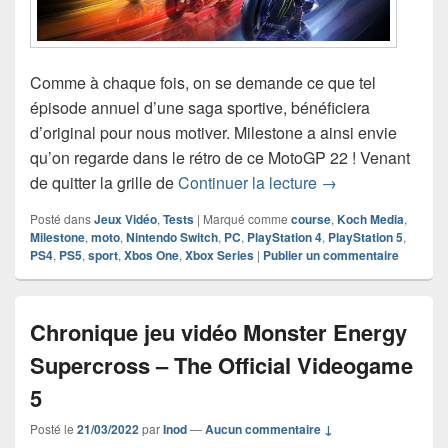
Comme à chaque fois, on se demande ce que tel
épisode annuel d’une saga sportive, bénéficiera
d’original pour nous motiver. Milestone a ainsi envie
qu’on regarde dans le rétro de ce MotoGP 22 ! Venant
Chronique jeu vi
de quitter la grille de
Continuer la lecture
→
Posté dans
Jeux Vidéo
,
Tests
|
Marqué comme
course
,
Koch Media
,
Milestone
,
moto
,
Nintendo Switch
,
PC
,
PlayStation 4
,
PlayStation 5
,
PS4
,
PS5
,
sport
,
Xbos One
,
Xbox Series
|
Publier un commentaire
Chronique jeu vidéo Monster Energy
Supercross – The Official Videogame
5
Posté le
21/03/2022
par
Inod
—
Aucun commentaire ↓