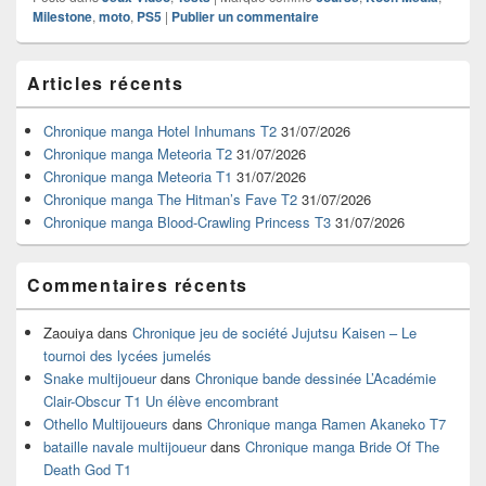
Milestone
,
moto
,
PS5
|
Publier un commentaire
Zone
Articles récents
principale
de
widget
Chronique manga Hotel Inhumans T2
31/07/2026
pour
Chronique manga Meteoria T2
31/07/2026
la
Chronique manga Meteoria T1
31/07/2026
barre
Chronique manga The Hitman’s Fave T2
31/07/2026
latérale
Chronique manga Blood-Crawling Princess T3
31/07/2026
Commentaires récents
Zaouiya
dans
Chronique jeu de société Jujutsu Kaisen – Le
tournoi des lycées jumelés
Snake multijoueur
dans
Chronique bande dessinée L’Académie
Clair-Obscur T1 Un élève encombrant
Othello Multijoueurs
dans
Chronique manga Ramen Akaneko T7
bataille navale multijoueur
dans
Chronique manga Bride Of The
Death God T1