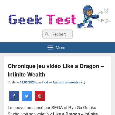
GeekTest
Recherche :
Blog jeux-vidéo et high-tech
Rechercher
Menu
Chronique jeu vidéo Like a Dragon –
Infinite Wealth
Posté le
14/02/2024
par
Inod
—
Aucun commentaire ↓
Le nouvel arc lancé par SEGA et Ryu Ga Gotoku
Studio, voit son volet N2
Like a Dragon – Infinite