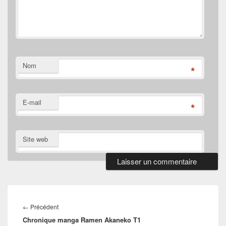
Nom
*
E-mail
*
Site web
Navigation
de
Article
←
Précédent
l’article
Chronique manga Ramen Akaneko T1
précédent :