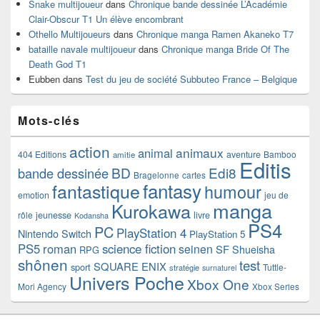
Snake multijoueur
dans
Chronique bande dessinée L’Académie
Clair-Obscur T1 Un élève encombrant
Othello Multijoueurs
dans
Chronique manga Ramen Akaneko T7
bataille navale multijoueur
dans
Chronique manga Bride Of The
Death God T1
Eubben
dans
Test du jeu de société Subbuteo France – Belgique
Mots-clés
action
animaux
animal
404 Editions
aventure
Bamboo
amitie
Editis
BD
Edi8
bande dessinée
Bragelonne
cartes
fantasy
fantastique
humour
emotion
jeu de
manga
Kurokawa
rôle
jeunesse
livre
Kodansha
PS4
PC
PlayStation 4
Nintendo Switch
PlayStation 5
PS5
roman
science fiction
seinen
SF
Shueisha
RPG
shônen
test
SQUARE ENIX
sport
Tuttle-
stratégie
surnaturel
Univers Poche
Xbox One
Mori Agency
Xbox Series