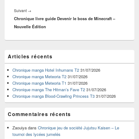
Article
Suivant
→
Chronique livre guide Devenir le boss de Minecraft –
suivant :
Nouvelle Édition
Zone
Articles récents
principale
de
widget
Chronique manga Hotel Inhumans T2
31/07/2026
pour
Chronique manga Meteoria T2
31/07/2026
la
Chronique manga Meteoria T1
31/07/2026
barre
Chronique manga The Hitman’s Fave T2
31/07/2026
latérale
Chronique manga Blood-Crawling Princess T3
31/07/2026
Commentaires récents
Zaouiya
dans
Chronique jeu de société Jujutsu Kaisen – Le
tournoi des lycées jumelés