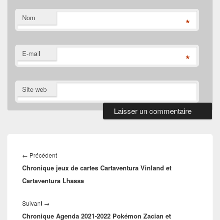
Nom
*
E-mail
*
Site web
Navigation
de
Article
←
Précédent
l’article
Chronique jeux de cartes Cartaventura Vinland et
précédent :
Cartaventura Lhassa
Article
Suivant
→
Chronique Agenda 2021-2022 Pokémon Zacian et
suivant :