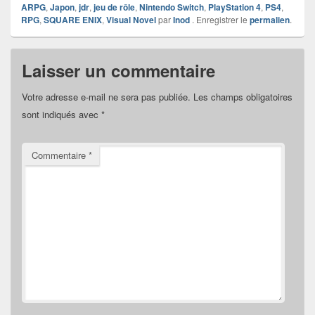
ARPG
,
Japon
,
jdr
,
jeu de rôle
,
Nintendo Switch
,
PlayStation 4
,
PS4
,
RPG
,
SQUARE ENIX
,
Visual Novel
par
Inod
. Enregistrer le
permalien
.
Laisser un commentaire
Votre adresse e-mail ne sera pas publiée.
Les champs obligatoires
sont indiqués avec
*
Commentaire
*