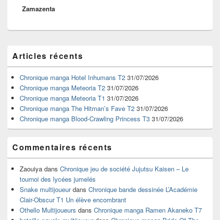
Zamazenta
Zone
Articles récents
principale
de
widget
Chronique manga Hotel Inhumans T2
31/07/2026
pour
Chronique manga Meteoria T2
31/07/2026
la
Chronique manga Meteoria T1
31/07/2026
barre
Chronique manga The Hitman’s Fave T2
31/07/2026
latérale
Chronique manga Blood-Crawling Princess T3
31/07/2026
Commentaires récents
Zaouiya
dans
Chronique jeu de société Jujutsu Kaisen – Le
tournoi des lycées jumelés
Snake multijoueur
dans
Chronique bande dessinée L’Académie
Clair-Obscur T1 Un élève encombrant
Othello Multijoueurs
dans
Chronique manga Ramen Akaneko T7