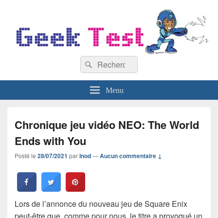
GeekTest
Recherche :
Blog jeux-vidéo et high-tech
Rechercher
Menu
Chronique jeu vidéo NEO: The World
Ends with You
Posté le
28/07/2021
par
Inod
—
Aucun commentaire ↓
Lors de l’annonce du nouveau jeu de Square Enix
peut-être que, comme pour nous, le titre a provoqué un