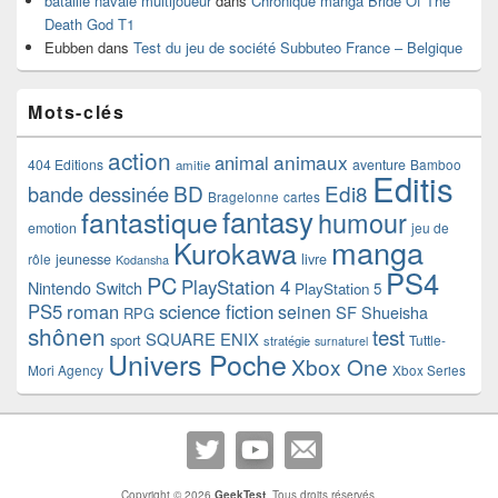
bataille navale multijoueur
dans
Chronique manga Bride Of The
Death God T1
Eubben
dans
Test du jeu de société Subbuteo France – Belgique
Mots-clés
action
animaux
animal
404 Editions
aventure
Bamboo
amitie
Editis
BD
Edi8
bande dessinée
Bragelonne
cartes
fantasy
fantastique
humour
emotion
jeu de
manga
Kurokawa
rôle
jeunesse
livre
Kodansha
PS4
PC
PlayStation 4
Nintendo Switch
PlayStation 5
PS5
roman
science fiction
seinen
SF
Shueisha
RPG
shônen
test
SQUARE ENIX
sport
Tuttle-
stratégie
surnaturel
Univers Poche
Xbox One
Mori Agency
Xbox Series
Copyright © 2026
GeekTest
. Tous droits réservés.