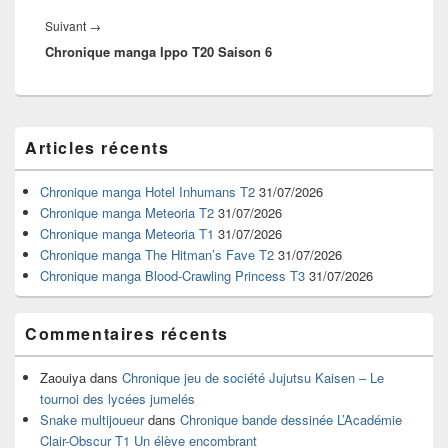
Article
Suivant
→
Chronique manga Ippo T20 Saison 6
suivant :
Zone
Articles récents
principale
de
widget
Chronique manga Hotel Inhumans T2
31/07/2026
pour
Chronique manga Meteoria T2
31/07/2026
la
Chronique manga Meteoria T1
31/07/2026
barre
Chronique manga The Hitman’s Fave T2
31/07/2026
latérale
Chronique manga Blood-Crawling Princess T3
31/07/2026
Commentaires récents
Zaouiya
dans
Chronique jeu de société Jujutsu Kaisen – Le
tournoi des lycées jumelés
Snake multijoueur
dans
Chronique bande dessinée L’Académie
Clair-Obscur T1 Un élève encombrant