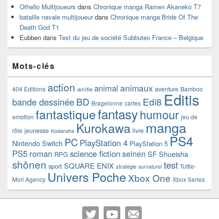
Othello Multijoueurs
dans
Chronique manga Ramen Akaneko T7
bataille navale multijoueur
dans
Chronique manga Bride Of The
Death God T1
Eubben
dans
Test du jeu de société Subbuteo France – Belgique
Mots-clés
action
animaux
animal
404 Editions
aventure
Bamboo
amitie
Editis
BD
Edi8
bande dessinée
Bragelonne
cartes
fantasy
fantastique
humour
emotion
jeu de
manga
Kurokawa
rôle
jeunesse
livre
Kodansha
PS4
PC
PlayStation 4
Nintendo Switch
PlayStation 5
PS5
roman
science fiction
seinen
SF
Shueisha
RPG
shônen
test
SQUARE ENIX
sport
Tuttle-
stratégie
surnaturel
Univers Poche
Xbox One
Mori Agency
Xbox Series