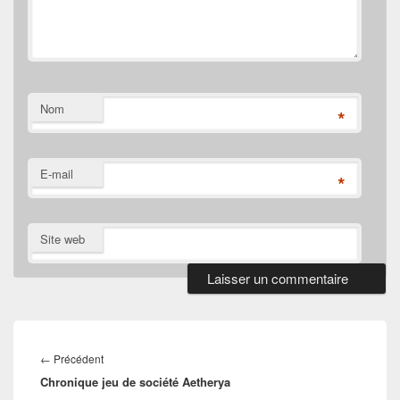
Nom
*
E-mail
*
Site web
Navigation
de
Article
←
Précédent
l’article
Chronique jeu de société Aetherya
précédent :