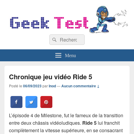
GeekTest
Recherche :
Blog jeux-vidéo et high-tech
Rechercher
Menu
Chronique jeu vidéo Ride 5
Posté le
06/09/2023
par
Inod
—
Aucun commentaire ↓
L’épisode 4 de Milestone, fut le fameux de la transition
entre deux châssis vidéoludiques.
Ride 5
lui franchit
complètement la vitesse supérieure, en se consacrant