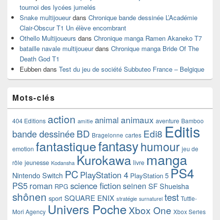
tournoi des lycées jumelés
Snake multijoueur
dans
Chronique bande dessinée L’Académie
Clair-Obscur T1 Un élève encombrant
Othello Multijoueurs
dans
Chronique manga Ramen Akaneko T7
bataille navale multijoueur
dans
Chronique manga Bride Of The
Death God T1
Eubben
dans
Test du jeu de société Subbuteo France – Belgique
Mots-clés
action
animaux
animal
404 Editions
aventure
Bamboo
amitie
Editis
BD
Edi8
bande dessinée
Bragelonne
cartes
fantasy
fantastique
humour
emotion
jeu de
manga
Kurokawa
rôle
jeunesse
livre
Kodansha
PS4
PC
PlayStation 4
Nintendo Switch
PlayStation 5
PS5
roman
science fiction
seinen
SF
Shueisha
RPG
shônen
test
SQUARE ENIX
sport
Tuttle-
stratégie
surnaturel
Univers Poche
Xbox One
Mori Agency
Xbox Series