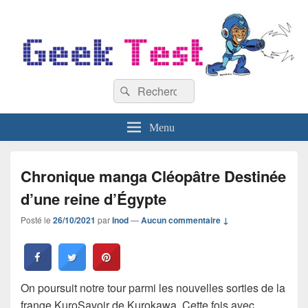
GeekTest
Recherche :
Blog jeux-vidéo et high-tech
Rechercher
Menu
Chronique manga Cléopâtre Destinée
d’une reine d’Égypte
Posté le
26/10/2021
par
Inod
—
Aucun commentaire ↓
On poursuit notre tour parmi les nouvelles sorties de la
frange KuroSavoir de Kurokawa. Cette fois avec