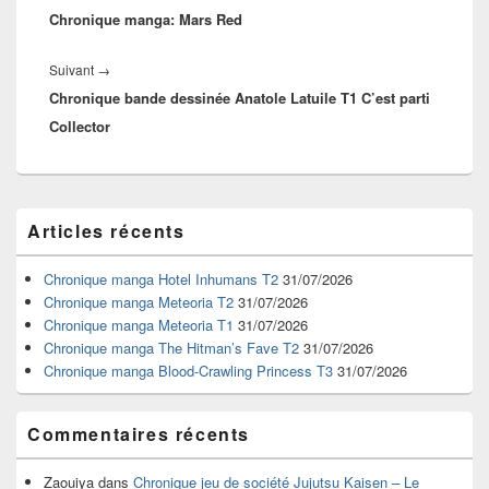
l’article
Chronique manga: Mars Red
précédent :
Article
Suivant
→
Chronique bande dessinée Anatole Latuile T1 C’est parti
suivant :
Collector
Zone
Articles récents
principale
de
widget
Chronique manga Hotel Inhumans T2
31/07/2026
pour
Chronique manga Meteoria T2
31/07/2026
la
Chronique manga Meteoria T1
31/07/2026
barre
Chronique manga The Hitman’s Fave T2
31/07/2026
latérale
Chronique manga Blood-Crawling Princess T3
31/07/2026
Commentaires récents
Zaouiya
dans
Chronique jeu de société Jujutsu Kaisen – Le