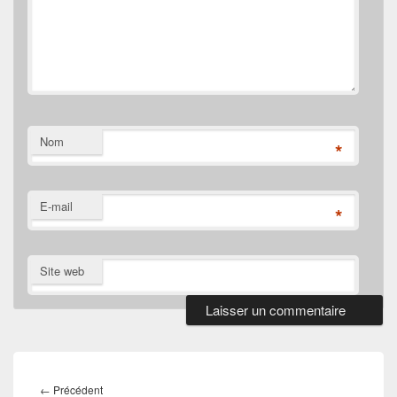
Nom
*
E-mail
*
Site web
Navigation
de
Article
←
Précédent