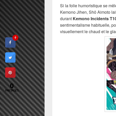
Si la folie humoristique se mê
Kemono Jihen, Shô Aimoto lai
durant
Kemono Incidents T1
sentimentalisme habituelle, po
visuellement le chaud et le gla
0
0
PARTAGES