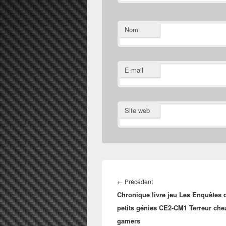
Nom
E-mail
Site web
Navigation
de
Article
←
Précédent
l’article
Chronique livre jeu Les Enquêtes 
précédent :
petits génies CE2-CM1 Terreur che
gamers