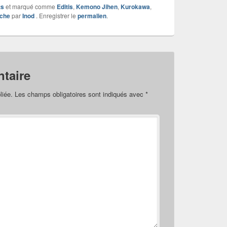
ts
et marqué comme
Editis
,
Kemono Jihen
,
Kurokawa
,
oche
par
Inod
. Enregistrer le
permalien
.
taire
liée.
Les champs obligatoires sont indiqués avec
*