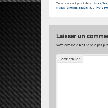
Cet article a été posté dans
Livres
,
Tes
manga
,
shônen
,
Shueisha
,
Univers P
Laisser un commen
Votre adresse e-mail ne sera pas pub
Commentaire
*