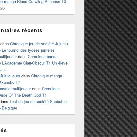
ue manga Blood-Crawling Princess T3
026
taires récents
dans
Chronique jeu de société Jujutsu
 Le tournoi des lycées jumelés
ltijoueur
dans
Chronique bande
e L’Académie Clair-Obscur T1 Un élève
ant
Multijoueurs
dans
Chronique manga
Akaneko T7
 navale multijoueur
dans
Chronique
ride Of The Death God T1
dans
Test du jeu de société Subbuteo
– Belgique
lés