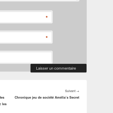
*
*
Article
Suivant
→
des
Chronique jeu de société Amélia’s Secret
suivant :
z les