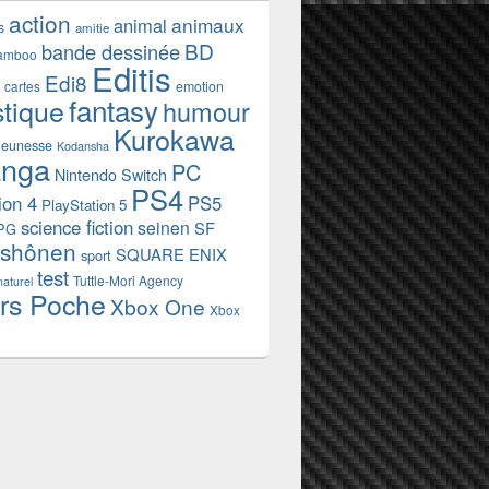
action
animaux
animal
s
amitie
BD
bande dessinée
amboo
Editis
Edi8
emotion
cartes
fantasy
stique
humour
Kurokawa
jeunesse
Kodansha
nga
PC
Nintendo Switch
PS4
ion 4
PS5
PlayStation 5
science fiction
seinen
SF
PG
shônen
SQUARE ENIX
sport
test
Tuttle-Mori Agency
naturel
rs Poche
Xbox One
Xbox