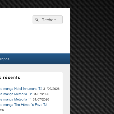
Recherche :
Rechercher
Propos
s récents
ue manga Hotel Inhumans T2
31/07/2026
ue manga Meteoria T2
31/07/2026
ue manga Meteoria T1
31/07/2026
ue manga The Hitman’s Fave T2
026