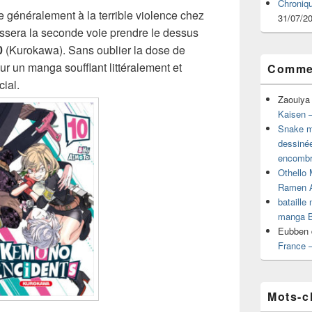
Chroniq
le généralement à la terrible violence chez
31/07/2
ssera la seconde voie prendre le dessus
0
(Kurokawa). Sans oublier la dose de
ur un manga soufflant littéralement et
Commen
cial.
Zaouiya
Kaisen –
Snake mu
dessiné
encombr
Othello 
Ramen 
bataille
manga B
Eubben
France 
Mots-c