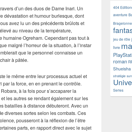
404 Edition
 travers d’un des duos de Dame Inari. Un
aventure
B
re dévastation et humour burlesque, dont
 vous avez lu un des précédents brûlots et
Bragelonne
fanta
élevé au niveau de la température,
nde humaine Ogreham. Cependant pas tout à
jeu de rôle
ma
ue malgré l’horreur de la situation, à l’instar
livre
emblerait que le personnel connaisse un
PlayStat
chair à pâtée.
roman
R
Shueisha
este le même entre leur processus actuel et
stratégie
sur
Unive
i par la force, en en prenant le contrôle.
Robara, à la fois pour s’accaparer la
Series
et les autres se rendant également sur les
les batailles à distance débuteront. Avec un
de diverses sortes selon les combats. Ces
olence, pousseront à la réflexion de l’être
ertaines parts, en rapport direct avec le sujet