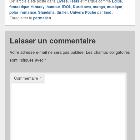
Cet article a été posté dans
Livres
,
Tests
et marqué comme
Editis
,
fantastique
,
fantasy
,
humour
,
IDOL
,
Kurokawa
,
manga
,
musique
,
polar
,
romance
,
Shueisha
,
thriller
,
Univers Poche
par
Inod
.
Enregistrer le
permalien
.
Laisser un commentaire
Votre adresse e-mail ne sera pas publiée.
Les champs obligatoires
sont indiqués avec
*
Commentaire
*