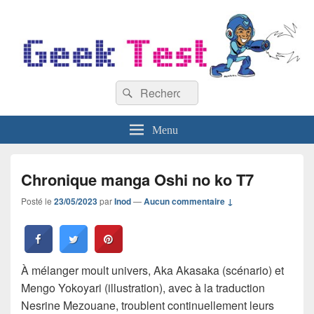
GeekTest
Recherche :
Blog jeux-vidéo et high-tech
Rechercher
Menu
Chronique manga Oshi no ko T7
Posté le
23/05/2023
par
Inod
—
Aucun commentaire ↓
À mélanger moult univers, Aka Akasaka (scénario) et
Mengo Yokoyari (illustration), avec à la traduction
Nesrine Mezouane, troublent continuellement leurs