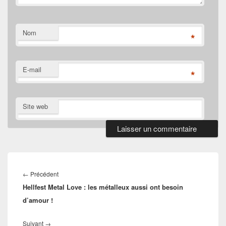
Nom
*
E-mail
*
Site web
Navigation
de
Article
←
Précédent
l’article
Hellfest Metal Love : les métalleux aussi ont besoin
précédent :
d’amour !
Article
Suivant
→