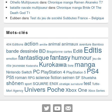
Othello Multijoueurs
dans
Chronique manga Ramen Akaneko T7
bataille navale multijoueur
dans
Chronique manga Bride Of The
Death God T1
Eubben
dans
Test du jeu de société Subbuteo France – Belgique
Mots-clés
action
animaux
animal
404 Editions
aventure
Bamboo
amitie
Editis
BD
Edi8
bande dessinée
Bragelonne
cartes
fantasy
fantastique
humour
emotion
jeu de
manga
Kurokawa
rôle
jeunesse
livre
Kodansha
PS4
PC
PlayStation 4
Nintendo Switch
PlayStation 5
PS5
roman
science fiction
seinen
SF
Shueisha
RPG
shônen
test
SQUARE ENIX
sport
Tuttle-
stratégie
surnaturel
Univers Poche
Xbox One
Mori Agency
Xbox Series