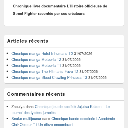
Chronique livre documentaire L’Histoire officieuse de
suivant :
Street Fighter racontée par ses créateurs
Zone
Articles récents
principale
de
widget
Chronique manga Hotel Inhumans T2
31/07/2026
pour
Chronique manga Meteoria T2
31/07/2026
la
Chronique manga Meteoria T1
31/07/2026
barre
Chronique manga The Hitman’s Fave T2
31/07/2026
latérale
Chronique manga Blood-Crawling Princess T3
31/07/2026
Commentaires récents
Zaouiya
dans
Chronique jeu de société Jujutsu Kaisen – Le
tournoi des lycées jumelés
Snake multijoueur
dans
Chronique bande dessinée L’Académie
Clair-Obscur T1 Un élève encombrant