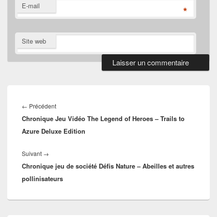
E-mail
*
Site web
Navigation
de
Article
←
Précédent
l’article
Chronique Jeu Vidéo The Legend of Heroes – Trails to
précédent :
Azure Deluxe Edition
Article
Suivant
→
Chronique jeu de société Défis Nature – Abeilles et autres
suivant :
pollinisateurs