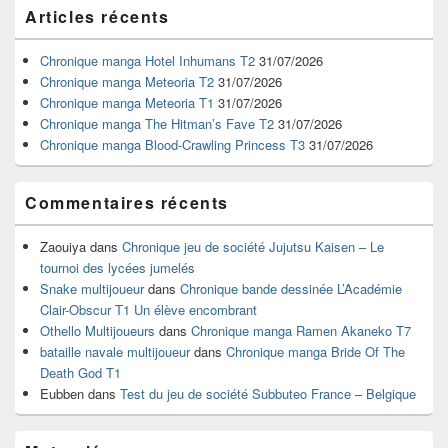
Zone
Articles récents
principale
de
widget
Chronique manga Hotel Inhumans T2
31/07/2026
pour
Chronique manga Meteoria T2
31/07/2026
la
Chronique manga Meteoria T1
31/07/2026
barre
Chronique manga The Hitman’s Fave T2
31/07/2026
latérale
Chronique manga Blood-Crawling Princess T3
31/07/2026
Commentaires récents
Zaouiya
dans
Chronique jeu de société Jujutsu Kaisen – Le
tournoi des lycées jumelés
Snake multijoueur
dans
Chronique bande dessinée L’Académie
Clair-Obscur T1 Un élève encombrant
Othello Multijoueurs
dans
Chronique manga Ramen Akaneko T7
bataille navale multijoueur
dans
Chronique manga Bride Of The
Death God T1
Eubben
dans
Test du jeu de société Subbuteo France – Belgique