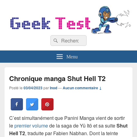
GeekTest
Recherche :
Blog jeux-vidéo et high-tech
Rechercher
Menu
Chronique manga Shut Hell T2
Posté le
03/04/2023
par
Inod
—
Aucun commentaire ↓
C’est simultanément que Panini Manga vient de sortir
le
premier volume
de la saga de Yû Itô et sa suite
Shut
Hell T2
, traduite par Fabien Nabhan. Dont la teinte