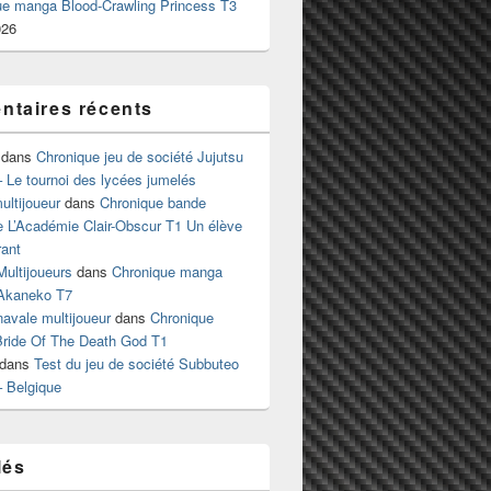
ue manga Blood-Crawling Princess T3
026
taires récents
dans
Chronique jeu de société Jujutsu
 Le tournoi des lycées jumelés
ltijoueur
dans
Chronique bande
e L’Académie Clair-Obscur T1 Un élève
ant
Multijoueurs
dans
Chronique manga
Akaneko T7
 navale multijoueur
dans
Chronique
ride Of The Death God T1
dans
Test du jeu de société Subbuteo
– Belgique
lés