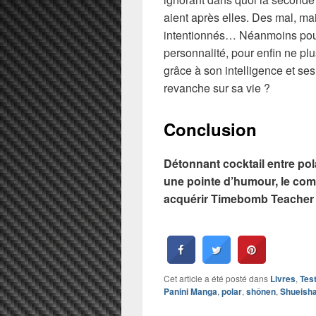
aient après elles. Des mal, ma
intentionnés… Néanmoins pour 
personnalité, pour enfin ne plu
grâce à son intelligence et se
revanche sur sa vie ?
Conclusion
Détonnant cocktail entre pola
une pointe d’humour, le com
acquérir Timebomb Teacher 
Cet article a été posté dans
Livres
,
Tes
Panini Manga
,
polar
,
shônen
,
Shueish