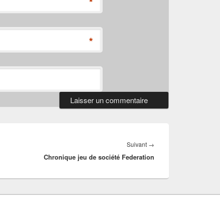
*
*
Article
Suivant
→
Chronique jeu de société Federation
suivant :