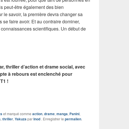
is peut-être également des bien
le savoir, la première devra changer sa
s se faire avoir. Et au contraire dominer,
s connaissances scientifiques. Un début de
r, thriller d’action et drame social, avec
pte à rebours est enclenché pour
T1 !
ts
et marqué comme
action
,
drame
,
manga
,
Panini
,
a
,
thriller
,
Yakuza
par
Inod
. Enregistrer le
permalien
.