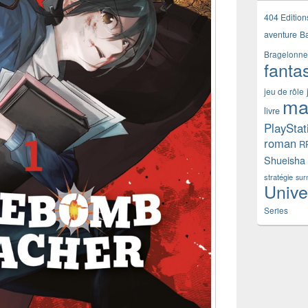
404 Edition
aventure
B
Bragelonne
fanta
jeu de rôle
ma
livre
PlayStat
roman
R
Shueisha
stratégie
sur
Unive
Series