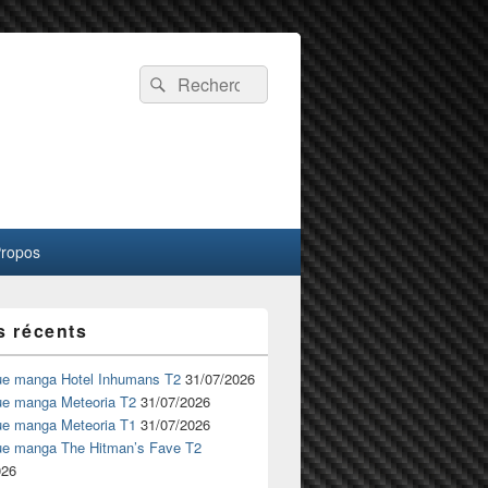
Recherche :
Rechercher
Propos
s récents
ue manga Hotel Inhumans T2
31/07/2026
ue manga Meteoria T2
31/07/2026
ue manga Meteoria T1
31/07/2026
ue manga The Hitman’s Fave T2
026