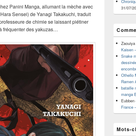
Chroniq
 chez Panini Manga, allumant la mèche avec
31/07/2
Hara Sensei) de Yanagi Takakuchi, traduit
rofesseure de chimie se laissant piétiner
à fréquenter des yakuzas…
Commen
Zaouiya
Kaisen –
Snake mu
dessiné
encombr
Othello 
Ramen 
bataille
manga B
Eubben
France 
Mots-c