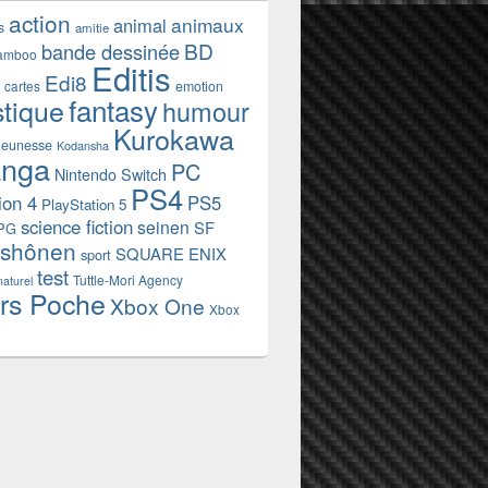
action
animaux
animal
s
amitie
BD
bande dessinée
amboo
Editis
Edi8
emotion
cartes
fantasy
stique
humour
Kurokawa
jeunesse
Kodansha
nga
PC
Nintendo Switch
PS4
ion 4
PS5
PlayStation 5
science fiction
seinen
SF
PG
shônen
SQUARE ENIX
sport
test
Tuttle-Mori Agency
naturel
rs Poche
Xbox One
Xbox