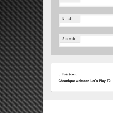
E-mail
Site web
Navigation
de
Article
←
Précédent
l’article
Chronique webtoon Let’s Play T2
précédent :