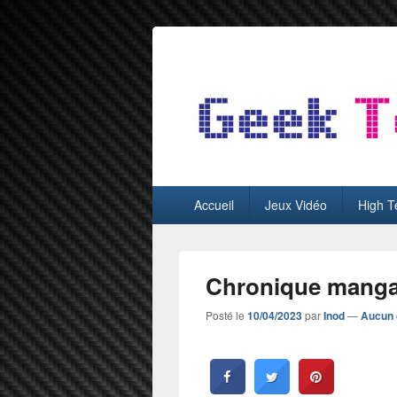
GeekTest
Blog jeux-vidéo et high-tech
Menu
Accueil
Jeux Vidéo
High T
principal
Chronique manga
Posté le
10/04/2023
par
Inod
—
Aucun 