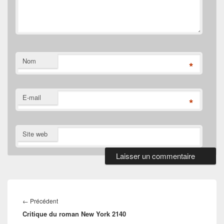
Nom
*
E-mail
*
Site web
Navigation
de
Article
←
Précédent
l’article
Critique du roman New York 2140
précédent :