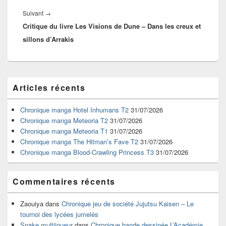
Article
Suivant
→
Critique du livre Les Visions de Dune – Dans les creux et
suivant :
sillons d’Arrakis
Zone
Articles récents
principale
de
widget
Chronique manga Hotel Inhumans T2
31/07/2026
pour
Chronique manga Meteoria T2
31/07/2026
la
Chronique manga Meteoria T1
31/07/2026
barre
Chronique manga The Hitman’s Fave T2
31/07/2026
latérale
Chronique manga Blood-Crawling Princess T3
31/07/2026
Commentaires récents
Zaouiya
dans
Chronique jeu de société Jujutsu Kaisen – Le
tournoi des lycées jumelés
Snake multijoueur
dans
Chronique bande dessinée L’Académie