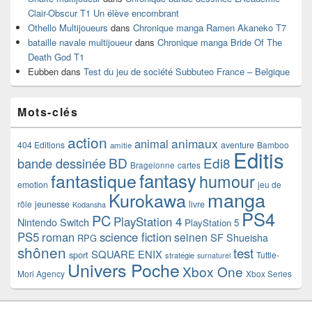
Clair-Obscur T1 Un élève encombrant
Othello Multijoueurs
dans
Chronique manga Ramen Akaneko T7
bataille navale multijoueur
dans
Chronique manga Bride Of The
Death God T1
Eubben
dans
Test du jeu de société Subbuteo France – Belgique
Mots-clés
action
animaux
animal
404 Editions
aventure
Bamboo
amitie
Editis
BD
Edi8
bande dessinée
Bragelonne
cartes
fantasy
fantastique
humour
emotion
jeu de
manga
Kurokawa
rôle
jeunesse
livre
Kodansha
PS4
PC
PlayStation 4
Nintendo Switch
PlayStation 5
PS5
roman
science fiction
seinen
SF
Shueisha
RPG
shônen
test
SQUARE ENIX
sport
Tuttle-
stratégie
surnaturel
Univers Poche
Xbox One
Mori Agency
Xbox Series