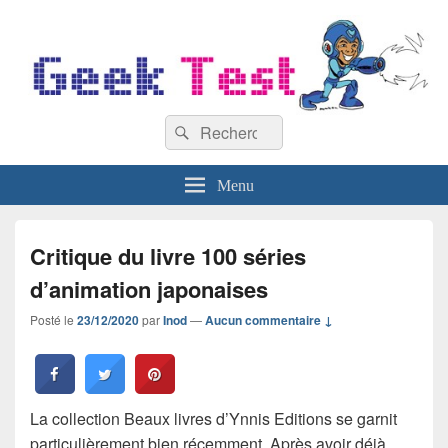
GeekTest
Recherche :
Blog jeux-vidéo et high-tech
Rechercher
Menu
Critique du livre 100 séries
d’animation japonaises
Posté le
23/12/2020
par
Inod
—
Aucun commentaire ↓
La collection Beaux livres d’Ynnis Editions se garnit
particulièrement bien récemment. Après avoir déjà