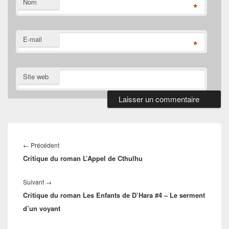
Nom
*
E-mail
*
Site web
Navigation
de
Article
←
Précédent
l’article
Critique du roman L’Appel de Cthulhu
précédent :
Article
Suivant
→
Critique du roman Les Enfants de D’Hara #4 – Le serment
suivant :
d’un voyant