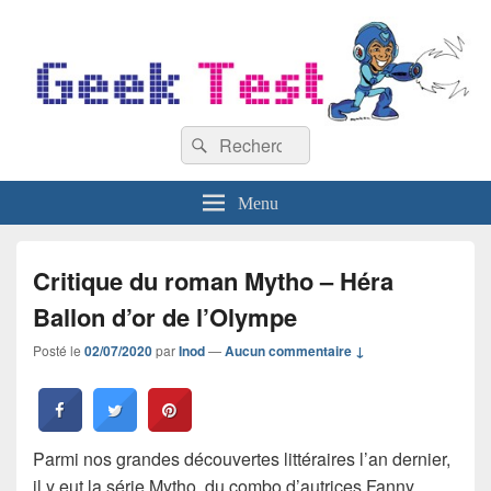
GeekTest
Recherche :
Blog jeux-vidéo et high-tech
Rechercher
Menu
Critique du roman Mytho – Héra
Ballon d’or de l’Olympe
Posté le
02/07/2020
par
Inod
—
Aucun commentaire ↓
Parmi nos grandes découvertes littéraires l’an dernier,
il y eut la série Mytho, du combo d’autrices Fanny