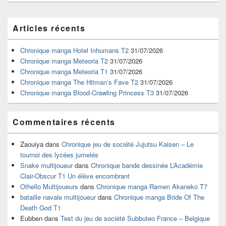
Zone
Articles récents
principale
de
widget
Chronique manga Hotel Inhumans T2
31/07/2026
pour
Chronique manga Meteoria T2
31/07/2026
la
Chronique manga Meteoria T1
31/07/2026
barre
Chronique manga The Hitman’s Fave T2
31/07/2026
latérale
Chronique manga Blood-Crawling Princess T3
31/07/2026
Commentaires récents
Zaouiya
dans
Chronique jeu de société Jujutsu Kaisen – Le
tournoi des lycées jumelés
Snake multijoueur
dans
Chronique bande dessinée L’Académie
Clair-Obscur T1 Un élève encombrant
Othello Multijoueurs
dans
Chronique manga Ramen Akaneko T7
bataille navale multijoueur
dans
Chronique manga Bride Of The
Death God T1
Eubben
dans
Test du jeu de société Subbuteo France – Belgique