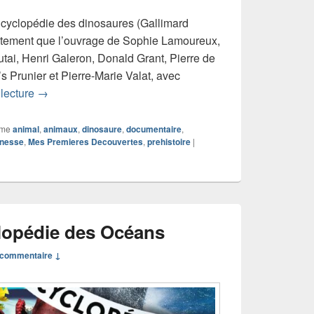
encyclopédie des dinosaures (Gallimard
tement que l’ouvrage de Sophie Lamoureux,
autai, Henri Galeron, Donald Grant, Pierre de
 Prunier et Pierre-Marie Valat, avec
Chronique livre La petite encyclopédie des dinosaures
 lecture
→
mme
animal
,
animaux
,
dinosaure
,
documentaire
,
unesse
,
Mes Premieres Decouvertes
,
prehistoire
|
lopédie des Océans
commentaire ↓