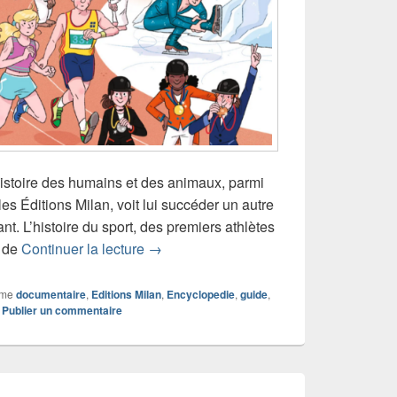
histoire des humains et des animaux, parmi
es Éditions Milan, voit lui succéder un autre
nt. L’histoire du sport, des premiers athlètes
Chronique livre documentaire L’Histoire
s de
Continuer la lecture
→
mme
documentaire
,
Editions Milan
,
Encyclopedie
,
guide
,
|
Publier un commentaire