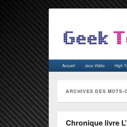
GeekTest
Blog jeux-vidéo et high-tech
Menu
Accueil
Jeux Vidéo
High T
principal
ARCHIVES DES MOTS-
Chronique livre L