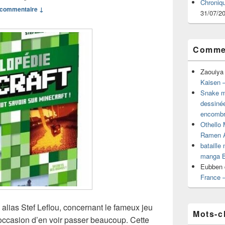
Chroniq
commentaire ↓
31/07/2
Commen
Zaouiya
Kaisen –
Snake mu
dessiné
encombr
Othello 
Ramen 
bataille
manga B
Eubben
France 
alias Stef Leflou, concernant le fameux jeu
Mots-c
’occasion d’en voir passer beaucoup. Cette