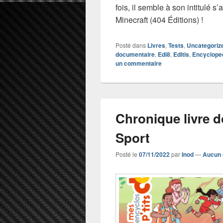
fois, il semble à son intitulé s
Minecraft (404 Éditions) !
Posté dans
Livres
,
Tests
,
Uncategoriz
documentaire
,
Edi8
,
Editis
,
Encyclope
un commentaire
Chronique livre d
Sport
Posté le
07/11/2022
par
Inod
—
Aucun 