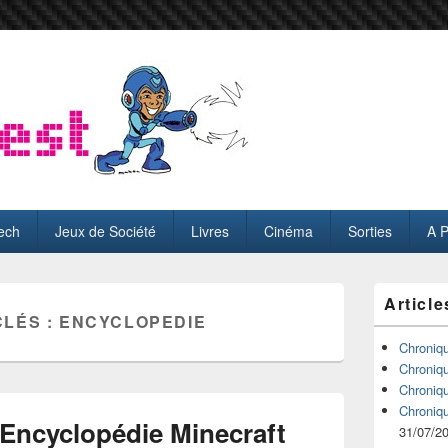
ech
Jeux de Société
Livres
Cinéma
Sorties
A 
Zone
Article
principale
CLÉS :
ENCYCLOPEDIE
de
widget
Chroniq
pour
Chroniq
la
Chroniq
barre
Chroniq
latérale
’Encyclopédie Minecraft
31/07/2