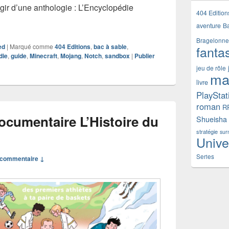
’agir d’une anthologie : L’Encyclopédie
404 Edition
aventure
B
Bragelonne
ed
|
Marqué comme
404 Editions
,
bac à sable
,
fanta
die
,
guide
,
Minecraft
,
Mojang
,
Notch
,
sandbox
|
Publier
jeu de rôle
ma
livre
PlayStat
roman
R
ocumentaire L’Histoire du
Shueisha
stratégie
sur
Unive
Series
commentaire ↓