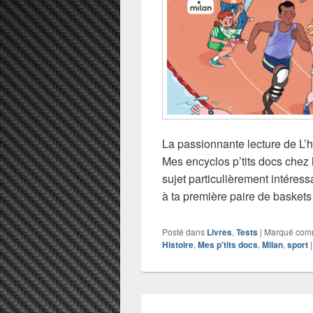
La passionnante lecture de L’
Mes encyclos p’tits docs chez l
sujet particulièrement intéressa
à ta première paire de basket
Posté dans
Livres
,
Tests
|
Marqué co
Histoire
,
Mes p'tits docs
,
Milan
,
sport