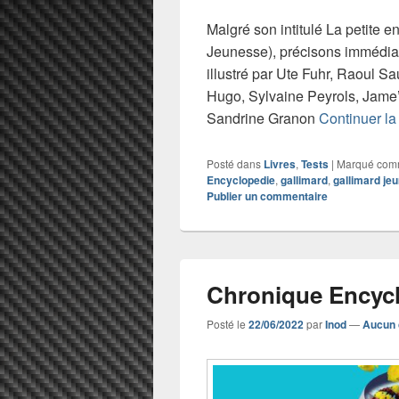
Malgré son intitulé La petite 
Jeunesse), précisons immédia
illustré par Ute Fuhr, Raoul S
Hugo, Sylvaine Peyrols, Jame’s
Sandrine Granon
Continuer la
Posté dans
Livres
,
Tests
|
Marqué co
Encyclopedie
,
gallimard
,
gallimard je
Publier un commentaire
Chronique Encyc
Posté le
22/06/2022
par
Inod
—
Aucun 