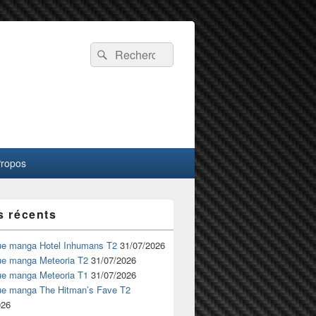
Recherche :
Rechercher
Propos
s récents
ue manga Hotel Inhumans T2
31/07/2026
ue manga Meteoria T2
31/07/2026
ue manga Meteoria T1
31/07/2026
ue manga The Hitman’s Fave T2
026