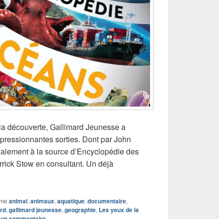
a découverte, Gallimard Jeunesse a
mpressionnantes sorties. Dont par John
galement à la source d’Encyclopédie des
rrick Stow en consultant. Un déjà
 Encyclopédie des Océans
mme
animal
,
animaux
,
aquatique
,
documentaire
,
ard
,
gallimard jeunesse
,
geographie
,
Les yeux de la
r un commentaire