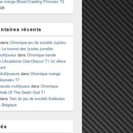
ue manga Blood-Crawling Princess T3
026
taires récents
dans
Chronique jeu de société Jujutsu
 Le tournoi des lycées jumelés
ltijoueur
dans
Chronique bande
e L’Académie Clair-Obscur T1 Un élève
ant
Multijoueurs
dans
Chronique manga
Akaneko T7
 navale multijoueur
dans
Chronique
ride Of The Death God T1
dans
Test du jeu de société Subbuteo
– Belgique
lés