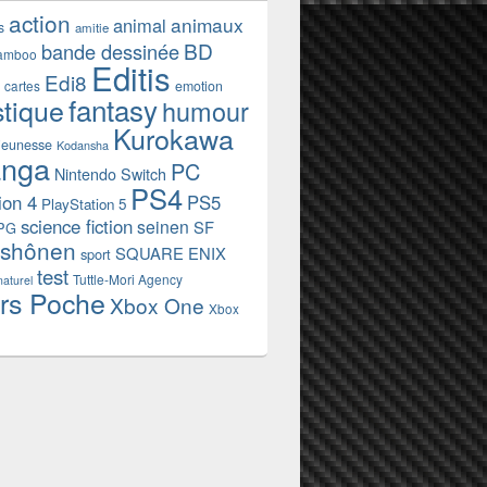
action
animaux
animal
s
amitie
BD
bande dessinée
amboo
Editis
Edi8
emotion
cartes
fantasy
stique
humour
Kurokawa
jeunesse
Kodansha
nga
PC
Nintendo Switch
PS4
ion 4
PS5
PlayStation 5
science fiction
seinen
SF
PG
shônen
SQUARE ENIX
sport
test
Tuttle-Mori Agency
naturel
rs Poche
Xbox One
Xbox