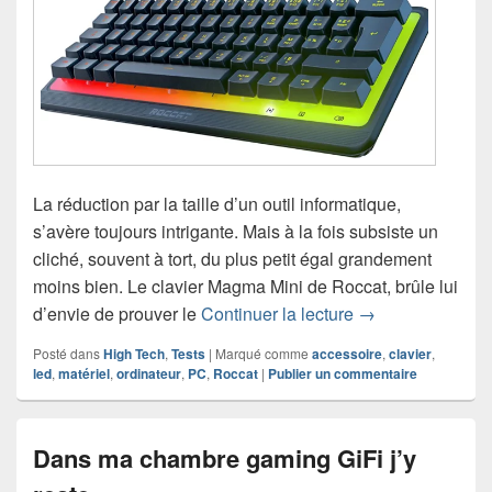
La réduction par la taille d’un outil informatique,
s’avère toujours intrigante. Mais à la fois subsiste un
cliché, souvent à tort, du plus petit égal grandement
moins bien. Le clavier Magma Mini de Roccat, brûle lui
Chronique clavi
d’envie de prouver le
Continuer la lecture
→
Posté dans
High Tech
,
Tests
|
Marqué comme
accessoire
,
clavier
,
led
,
matériel
,
ordinateur
,
PC
,
Roccat
|
Publier un commentaire
Dans ma chambre gaming GiFi j’y