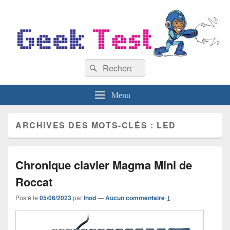
GeekTest
Recherche :
Blog jeux-vidéo et high-tech
Rechercher
Menu
ARCHIVES DES MOTS-CLÉS :
LED
Chronique clavier Magma Mini de
Roccat
Posté le
05/06/2023
par
Inod
—
Aucun commentaire ↓