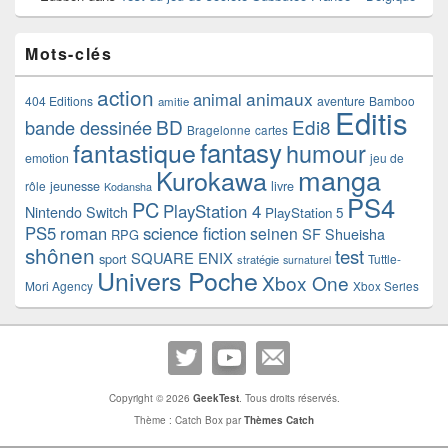
Mots-clés
action
animaux
animal
404 Editions
aventure
Bamboo
amitie
Editis
BD
Edi8
bande dessinée
Bragelonne
cartes
fantasy
fantastique
humour
emotion
jeu de
manga
Kurokawa
rôle
jeunesse
livre
Kodansha
PS4
PC
PlayStation 4
Nintendo Switch
PlayStation 5
PS5
roman
science fiction
seinen
SF
Shueisha
RPG
shônen
test
SQUARE ENIX
sport
Tuttle-
stratégie
surnaturel
Univers Poche
Xbox One
Mori Agency
Xbox Series
Copyright © 2026
GeekTest
. Tous droits réservés.
Thème : Catch Box par
Thèmes Catch