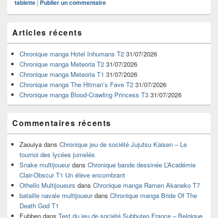
tablette
|
Publier un commentaire
Zone
Articles récents
principale
de
widget
Chronique manga Hotel Inhumans T2
31/07/2026
pour
Chronique manga Meteoria T2
31/07/2026
la
Chronique manga Meteoria T1
31/07/2026
barre
Chronique manga The Hitman’s Fave T2
31/07/2026
latérale
Chronique manga Blood-Crawling Princess T3
31/07/2026
Commentaires récents
Zaouiya
dans
Chronique jeu de société Jujutsu Kaisen – Le
tournoi des lycées jumelés
Snake multijoueur
dans
Chronique bande dessinée L’Académie
Clair-Obscur T1 Un élève encombrant
Othello Multijoueurs
dans
Chronique manga Ramen Akaneko T7
bataille navale multijoueur
dans
Chronique manga Bride Of The
Death God T1
Eubben
dans
Test du jeu de société Subbuteo France – Belgique