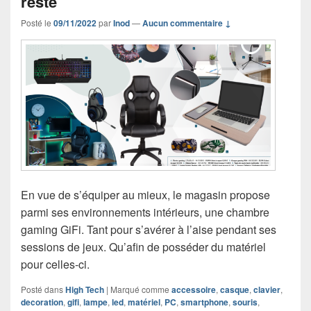
reste
Posté le
09/11/2022
par
Inod
—
Aucun commentaire ↓
En vue de s’équiper au mieux, le magasin propose
parmi ses environnements intérieurs, une chambre
gaming GiFi. Tant pour s’avérer à l’aise pendant ses
sessions de jeux. Qu’afin de posséder du matériel
pour celles-ci.
Posté dans
High Tech
|
Marqué comme
accessoire
,
casque
,
clavier
,
decoration
,
gifi
,
lampe
,
led
,
matériel
,
PC
,
smartphone
,
souris
,