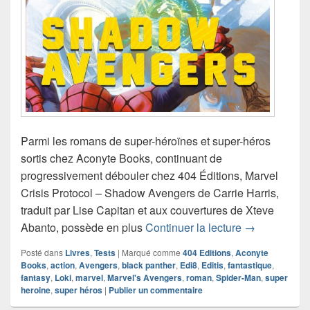
Parmi les romans de super-héroïnes et super-héros
sortis chez Aconyte Books, continuant de
progressivement débouler chez 404 Éditions, Marvel
Crisis Protocol – Shadow Avengers de Carrie Harris,
traduit par Lise Capitan et aux couvertures de Xteve
Chronique ro
Abanto, possède en plus
Continuer la lecture
→
Posté dans
Livres
,
Tests
|
Marqué comme
404 Editions
,
Aconyte
Books
,
action
,
Avengers
,
black panther
,
Edi8
,
Editis
,
fantastique
,
fantasy
,
Loki
,
marvel
,
Marvel's Avengers
,
roman
,
Spider-Man
,
super
heroine
,
super héros
|
Publier un commentaire