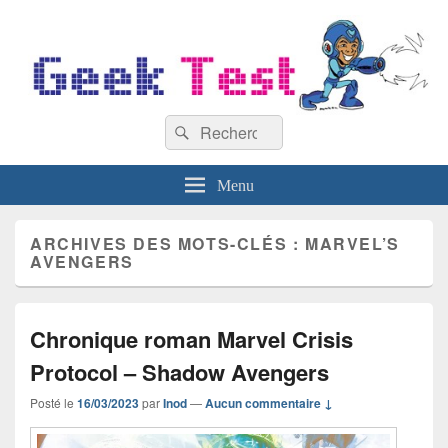
GeekTest
Recherche :
Blog jeux-vidéo et high-tech
Rechercher
Menu
ARCHIVES DES MOTS-CLÉS :
MARVEL’S
AVENGERS
Chronique roman Marvel Crisis
Protocol – Shadow Avengers
Posté le
16/03/2023
par
Inod
—
Aucun commentaire ↓