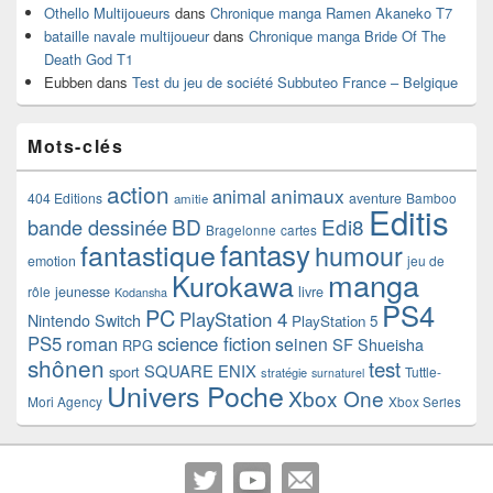
Othello Multijoueurs
dans
Chronique manga Ramen Akaneko T7
bataille navale multijoueur
dans
Chronique manga Bride Of The
Death God T1
Eubben
dans
Test du jeu de société Subbuteo France – Belgique
Mots-clés
action
animaux
animal
404 Editions
aventure
Bamboo
amitie
Editis
BD
Edi8
bande dessinée
Bragelonne
cartes
fantasy
fantastique
humour
emotion
jeu de
manga
Kurokawa
rôle
jeunesse
livre
Kodansha
PS4
PC
PlayStation 4
Nintendo Switch
PlayStation 5
PS5
roman
science fiction
seinen
SF
Shueisha
RPG
shônen
test
SQUARE ENIX
sport
Tuttle-
stratégie
surnaturel
Univers Poche
Xbox One
Mori Agency
Xbox Series