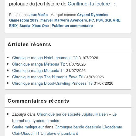
Gamescom 2
prologue du jeu histoire de
Continuer la lecture
→
Posté dans
Jeux Vidéo
|
Marqué comme
Crystal Dynamics
,
Gamescom 2019
,
marvel
,
Marvel's Avengers
,
PC
,
PS4
,
SQUARE
ENIX
,
Stadia
,
Xbox One
|
Publier un commentaire
Zone
Articles récents
principale
de
widget
Chronique manga Hotel Inhumans T2
31/07/2026
pour
Chronique manga Meteoria T2
31/07/2026
la
Chronique manga Meteoria T1
31/07/2026
barre
Chronique manga The Hitman’s Fave T2
31/07/2026
latérale
Chronique manga Blood-Crawling Princess T3
31/07/2026
Commentaires récents
Zaouiya
dans
Chronique jeu de société Jujutsu Kaisen – Le
tournoi des lycées jumelés
Snake multijoueur
dans
Chronique bande dessinée L’Académie
Clair-Obscur T1 Un élève encombrant