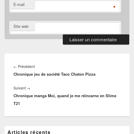
E-mail
*
Site web
Navigation
de
Article
←
Précédent
l’article
Chronique jeu de société Taco Chaton Pizza
précédent :
Article
Suivant
→
Chronique manga Moi, quand je me réincarne en Slime
suivant :
T21
Zone
Articles récents
principale