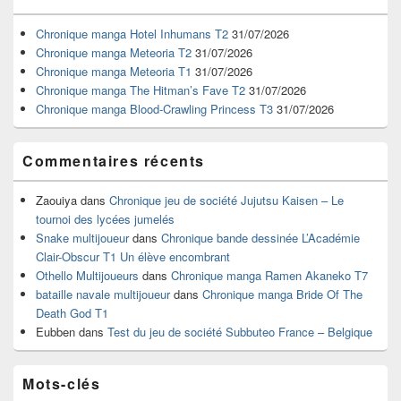
de
widget
Chronique manga Hotel Inhumans T2
31/07/2026
pour
Chronique manga Meteoria T2
31/07/2026
la
Chronique manga Meteoria T1
31/07/2026
barre
Chronique manga The Hitman’s Fave T2
31/07/2026
latérale
Chronique manga Blood-Crawling Princess T3
31/07/2026
Commentaires récents
Zaouiya
dans
Chronique jeu de société Jujutsu Kaisen – Le
tournoi des lycées jumelés
Snake multijoueur
dans
Chronique bande dessinée L’Académie
Clair-Obscur T1 Un élève encombrant
Othello Multijoueurs
dans
Chronique manga Ramen Akaneko T7
bataille navale multijoueur
dans
Chronique manga Bride Of The
Death God T1
Eubben
dans
Test du jeu de société Subbuteo France – Belgique
Mots-clés