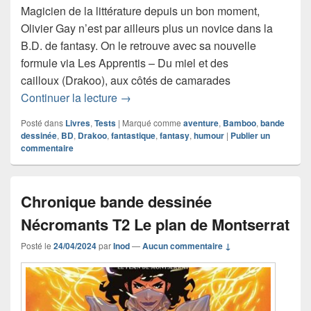
Magicien de la littérature depuis un bon moment,
Olivier Gay n’est par ailleurs plus un novice dans la
B.D. de fantasy. On le retrouve avec sa nouvelle
formule via Les Apprentis – Du miel et des
cailloux (Drakoo), aux côtés de camarades
Chronique bande dessinée Les Apprenti
Continuer la lecture
→
Posté dans
Livres
,
Tests
|
Marqué comme
aventure
,
Bamboo
,
bande
dessinée
,
BD
,
Drakoo
,
fantastique
,
fantasy
,
humour
|
Publier un
commentaire
Chronique bande dessinée
Nécromants T2 Le plan de Montserrat
Posté le
24/04/2024
par
Inod
—
Aucun commentaire ↓