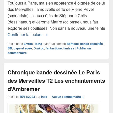
Toujours à Paris, mais en apparence éloignée de celui
des Merveilles, la nouvelle série de Pierre Pevel
(scénariste), ici aux côtés de Stéphane Créty
(dessinateur) et Jérôme Maffre (coloriste), nous fait
explorer ses coulisses. Non sans à nouveau une teinte
Chronique bande dessinée Gueule-de-c
Continuer la lecture
→
Posté dans
Livres
,
Tests
|
Marqué comme
Bamboo
,
bande dessinée
,
BD
,
cape et epee
,
Drakoo
,
fantastique
,
fantasy
|
Publier un
commentaire
Chronique bande dessinée Le Paris
des Merveilles T2 Les enchantements
d’Ambremer
Posté le
15/11/2023
par
Inod
—
Aucun commentaire ↓