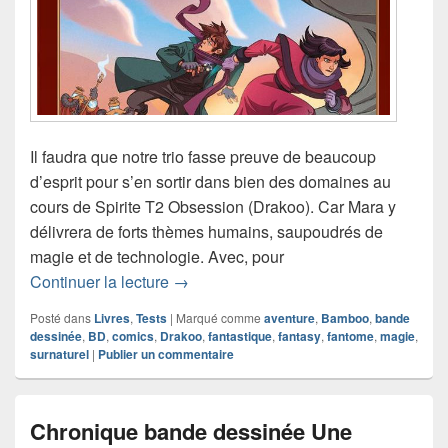
Il faudra que notre trio fasse preuve de beaucoup
d’esprit pour s’en sortir dans bien des domaines au
cours de Spirite T2 Obsession (Drakoo). Car Mara y
délivrera de forts thèmes humains, saupoudrés de
magie et de technologie. Avec, pour
Chronique bande dessinée Spirite T2
Continuer la lecture
→
Posté dans
Livres
,
Tests
|
Marqué comme
aventure
,
Bamboo
,
bande
dessinée
,
BD
,
comics
,
Drakoo
,
fantastique
,
fantasy
,
fantome
,
magie
,
surnaturel
|
Publier un commentaire
Chronique bande dessinée Une