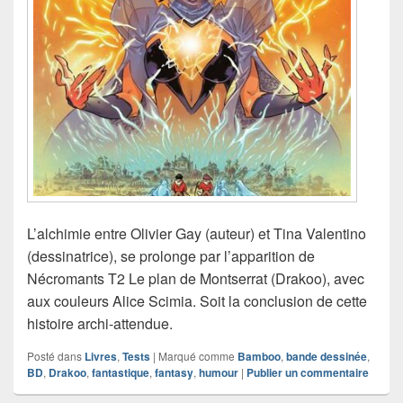
L’alchimie entre Olivier Gay (auteur) et Tina Valentino
(dessinatrice), se prolonge par l’apparition de
Nécromants T2 Le plan de Montserrat (Drakoo), avec
aux couleurs Alice Scimia. Soit la conclusion de cette
histoire archi-attendue.
Posté dans
Livres
,
Tests
|
Marqué comme
Bamboo
,
bande dessinée
,
BD
,
Drakoo
,
fantastique
,
fantasy
,
humour
|
Publier un commentaire