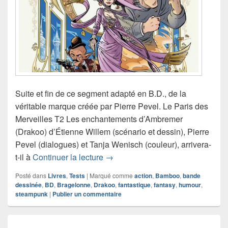
Suite et fin de ce segment adapté en B.D., de la
véritable marque créée par Pierre Pevel. Le Paris des
Merveilles T2 Les enchantements d’Ambremer
(Drakoo) d’Étienne Willem (scénario et dessin), Pierre
Pevel (dialogues) et Tanja Wenisch (couleur), arrivera-
Chronique bande dessinée Le Par
t-il à
Continuer la lecture
→
Posté dans
Livres
,
Tests
|
Marqué comme
action
,
Bamboo
,
bande
dessinée
,
BD
,
Bragelonne
,
Drakoo
,
fantastique
,
fantasy
,
humour
,
steampunk
|
Publier un commentaire