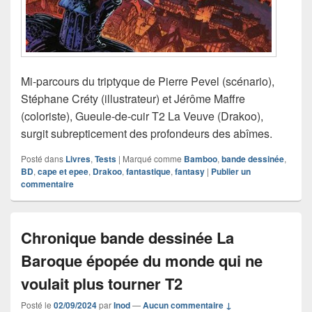
Mi-parcours du triptyque de Pierre Pevel (scénario),
Stéphane Créty (illustrateur) et Jérôme Maffre
(coloriste), Gueule-de-cuir T2 La Veuve (Drakoo),
surgit subrepticement des profondeurs des abîmes.
Posté dans
Livres
,
Tests
|
Marqué comme
Bamboo
,
bande dessinée
,
BD
,
cape et epee
,
Drakoo
,
fantastique
,
fantasy
|
Publier un
commentaire
Chronique bande dessinée La
Baroque épopée du monde qui ne
voulait plus tourner T2
Posté le
02/09/2024
par
Inod
—
Aucun commentaire ↓