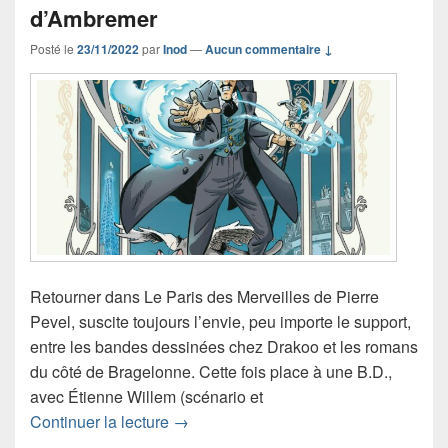
d’Ambremer
Posté le
23/11/2022
par
Inod
—
Aucun commentaire ↓
Retourner dans Le Paris des Merveilles de Pierre
Pevel, suscite toujours l’envie, peu importe le support,
entre les bandes dessinées chez Drakoo et les romans
du côté de Bragelonne. Cette fois place à une B.D.,
avec Étienne Willem (scénario et
Chronique bande dessinée Le Paris d
Continuer la lecture
→