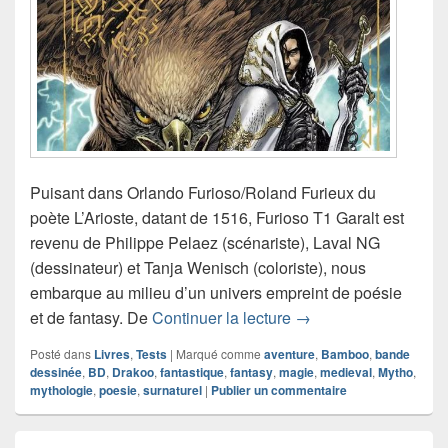
Puisant dans Orlando Furioso/Roland Furieux du
poète L’Arioste, datant de 1516, Furioso T1 Garalt est
revenu de Philippe Pelaez (scénariste), Laval NG
(dessinateur) et Tanja Wenisch (coloriste), nous
embarque au milieu d’un univers empreint de poésie
Chronique bande dess
et de fantasy. De
Continuer la lecture
→
Posté dans
Livres
,
Tests
|
Marqué comme
aventure
,
Bamboo
,
bande
dessinée
,
BD
,
Drakoo
,
fantastique
,
fantasy
,
magie
,
medieval
,
Mytho
,
mythologie
,
poesie
,
surnaturel
|
Publier un commentaire