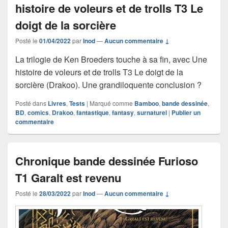
histoire de voleurs et de trolls T3 Le
doigt de la sorcière
Posté le
01/04/2022
par
Inod
—
Aucun commentaire ↓
La trilogie de Ken Broeders touche à sa fin, avec Une
histoire de voleurs et de trolls T3 Le doigt de la
sorcière (Drakoo). Une grandiloquente conclusion ?
Posté dans
Livres
,
Tests
|
Marqué comme
Bamboo
,
bande dessinée
,
BD
,
comics
,
Drakoo
,
fantastique
,
fantasy
,
surnaturel
|
Publier un
commentaire
Chronique bande dessinée Furioso
T1 Garalt est revenu
Posté le
28/03/2022
par
Inod
—
Aucun commentaire ↓