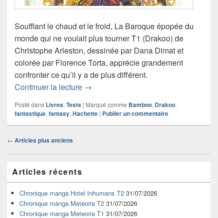
Soufflant le chaud et le froid, La Baroque épopée du
monde qui ne voulait plus tourner T1 (Drakoo) de
Christophe Arleston, dessinée par Dana Dimat et
colorée par Florence Torta, apprécie grandement
confronter ce qu’il y a de plus différent.
Chronique bande dessinée La Baroque 
Continuer la lecture
→
Posté dans
Livres
,
Tests
|
Marqué comme
Bamboo
,
Drakoo
,
fantastique
,
fantasy
,
Hachette
|
Publier un commentaire
Navigation
←
Articles plus anciens
dans
les
Zone
articles
Articles récents
principale
de
widget
Chronique manga Hotel Inhumans T2
31/07/2026
pour
Chronique manga Meteoria T2
31/07/2026
la
Chronique manga Meteoria T1
31/07/2026
barre