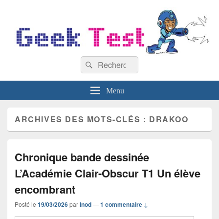
GeekTest
Recherche :
Blog jeux-vidéo et high-tech
Rechercher
Menu
ARCHIVES DES MOTS-CLÉS :
DRAKOO
Chronique bande dessinée
L’Académie Clair-Obscur T1 Un élève
encombrant
Posté le
19/03/2026
par
Inod
—
1 commentaire ↓