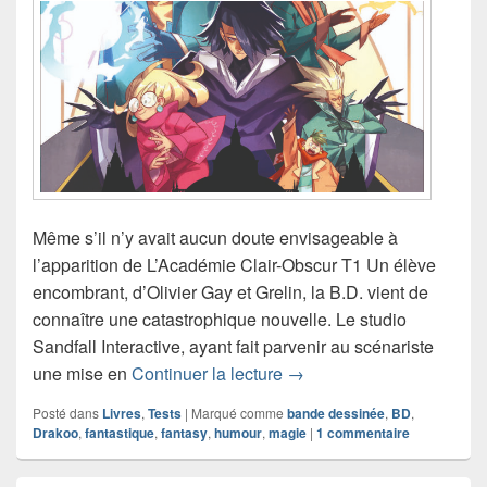
Même s’il n’y avait aucun doute envisageable à
l’apparition de L’Académie Clair-Obscur T1 Un élève
encombrant, d’Olivier Gay et Grelin, la B.D. vient de
connaître une catastrophique nouvelle. Le studio
Sandfall Interactive, ayant fait parvenir au scénariste
Chronique bande dessiné
une mise en
Continuer la lecture
→
Posté dans
Livres
,
Tests
|
Marqué comme
bande dessinée
,
BD
,
Drakoo
,
fantastique
,
fantasy
,
humour
,
magie
|
1
commentaire