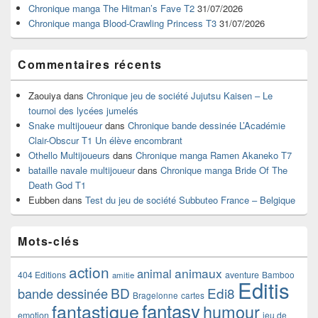
Chronique manga The Hitman’s Fave T2
31/07/2026
latérale
Chronique manga Blood-Crawling Princess T3
31/07/2026
Commentaires récents
Zaouiya
dans
Chronique jeu de société Jujutsu Kaisen – Le
tournoi des lycées jumelés
Snake multijoueur
dans
Chronique bande dessinée L’Académie
Clair-Obscur T1 Un élève encombrant
Othello Multijoueurs
dans
Chronique manga Ramen Akaneko T7
bataille navale multijoueur
dans
Chronique manga Bride Of The
Death God T1
Eubben
dans
Test du jeu de société Subbuteo France – Belgique
Mots-clés
action
animaux
animal
404 Editions
aventure
Bamboo
amitie
Editis
BD
Edi8
bande dessinée
Bragelonne
cartes
fantasy
fantastique
humour
emotion
jeu de