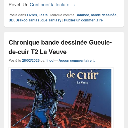
Chronique bande dessinée Le
Pevel. Un
Continuer la lecture
→
Posté dans
Livres
,
Tests
|
Marqué comme
Bamboo
,
bande dessinée
,
BD
,
Drakoo
,
fantastique
,
fantasy
|
Publier un commentaire
Chronique bande dessinée Gueule-
de-cuir T2 La Veuve
Posté le
28/02/2025
par
Inod
—
Aucun commentaire ↓