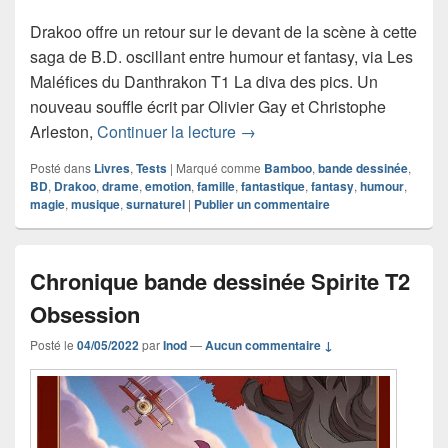
Drakoo offre un retour sur le devant de la scène à cette
saga de B.D. oscillant entre humour et fantasy, via Les
Maléfices du Danthrakon T1 La diva des pics. Un
nouveau souffle écrit par Olivier Gay et Christophe
Chronique bande dessinée Le
Arleston,
Continuer la lecture
→
Posté dans
Livres
,
Tests
|
Marqué comme
Bamboo
,
bande dessinée
,
BD
,
Drakoo
,
drame
,
emotion
,
famille
,
fantastique
,
fantasy
,
humour
,
magie
,
musique
,
surnaturel
|
Publier un commentaire
Chronique bande dessinée Spirite T2
Obsession
Posté le
04/05/2022
par
Inod
—
Aucun commentaire ↓