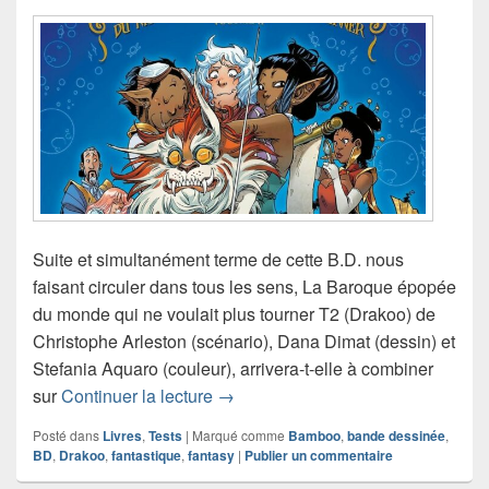
Suite et simultanément terme de cette B.D. nous
faisant circuler dans tous les sens, La Baroque épopée
du monde qui ne voulait plus tourner T2 (Drakoo) de
Christophe Arleston (scénario), Dana Dimat (dessin) et
Stefania Aquaro (couleur), arrivera-t-elle à combiner
Chronique bande dessinée La Baro
sur
Continuer la lecture
→
Posté dans
Livres
,
Tests
|
Marqué comme
Bamboo
,
bande dessinée
,
BD
,
Drakoo
,
fantastique
,
fantasy
|
Publier un commentaire