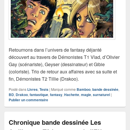
Retournons dans l’univers de fantasy déjanté
découvert au travers de Démonistes T1 Vlad, d’Olivier
Gay (scénariste), Geyser (dessinateur) et Gibie
(coloriste). Trio de retour aux affaires avec sa suite et
fin, Démonistes T2 Tillie (Drakoo).
Posté dans
Livres
,
Tests
|
Marqué comme
Bamboo
,
bande dessinée
,
BD
,
Drakoo
,
fantastique
,
fantasy
,
Hachette
,
magie
,
surnaturel
|
Publier un commentaire
Chronique bande dessinée Les