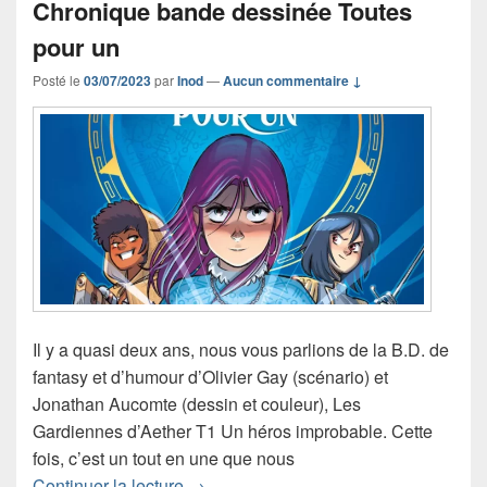
Chronique bande dessinée Toutes
pour un
Posté le
03/07/2023
par
Inod
—
Aucun commentaire ↓
Il y a quasi deux ans, nous vous parlions de la B.D. de
fantasy et d’humour d’Olivier Gay (scénario) et
Jonathan Aucomte (dessin et couleur), Les
Gardiennes d’Aether T1 Un héros improbable. Cette
fois, c’est un tout en une que nous
Chronique bande dessinée Toutes pou
Continuer la lecture
→