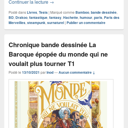
Chronique bande dessinée Les Artilleus
Continuer la lecture
→
Posté dans
Livres
,
Tests
|
Marqué comme
Bamboo
,
bande dessinée
,
BD
,
Drakoo
,
fantastique
,
fantasy
,
Hachette
,
humour
,
paris
,
Paris des
Merveilles
,
steampunk
,
surnaturel
|
Publier un commentaire
Chronique bande dessinée La
Baroque épopée du monde qui ne
voulait plus tourner T1
Posté le
13/10/2021
par
Inod
—
Aucun commentaire ↓