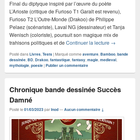
Final du diptyque inspiré par l’œuvre du poète
L’Arioste (critique de Furioso T1 Garalt est revenu),
Furioso T2 L’Outre-Monde (Drakoo) de Philippe
Pelaez (scénariste), Laval NG (dessinateur) et Tanja
Wenisch (coloriste), poursuit son magique mix de
Chronique ba
trahisons politiques et de
Continuer la lecture
→
Posté dans
Livres
,
Tests
|
Marqué comme
aventure
,
Bamboo
,
bande
dessinée
,
BD
,
Drakoo
,
fantastique
,
fantasy
,
magie
,
medieval
,
mythologie
,
poesie
|
Publier un commentaire
Chronique bande dessinée Succès
Damné
Posté le
01/03/2023
par
Inod
—
Aucun commentaire ↓