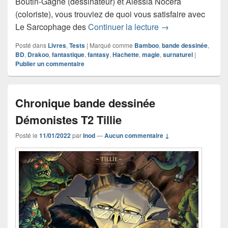
Boutin-Gagné (dessinateur) et Alessia Nocera
(coloriste), vous trouviez de quoi vous satisfaire avec
Chronique bande 
Le Sarcophage des
Continuer la lecture
→
Posté dans
Livres
,
Tests
|
Marqué comme
Bamboo
,
bande dessinée
,
BD
,
Drakoo
,
fantastique
,
fantasy
,
Hachette
,
magie
,
surnaturel
|
Publier un commentaire
Chronique bande dessinée
Démonistes T2 Tillie
Posté le
11/01/2022
par
Inod
—
Aucun commentaire ↓