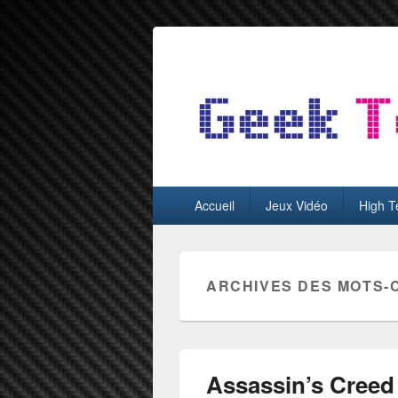
GeekTest
Blog jeux-vidéo et high-tech
Menu
Accueil
Jeux Vidéo
High T
principal
ARCHIVES DES MOTS-
Assassin’s Creed 