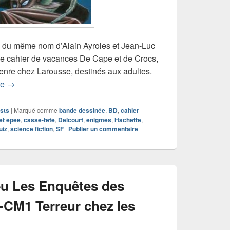
 du même nom d’Alain Ayroles et Jean-Luc
le cahier de vacances De Cape et de Crocs,
genre chez Larousse, destinés aux adultes.
Chronique Cahier de vacances De Cape et de Crocs
re
→
sts
|
Marqué comme
bande dessinée
,
BD
,
cahier
et epee
,
casse-tête
,
Delcourt
,
enigmes
,
Hachette
,
uiz
,
science fiction
,
SF
|
Publier un commentaire
jeu Les Enquêtes des
-CM1 Terreur chez les