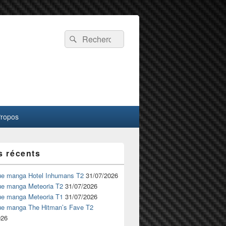
Recherche :
Rechercher
Propos
s récents
ue manga Hotel Inhumans T2
31/07/2026
ue manga Meteoria T2
31/07/2026
ue manga Meteoria T1
31/07/2026
ue manga The Hitman’s Fave T2
026