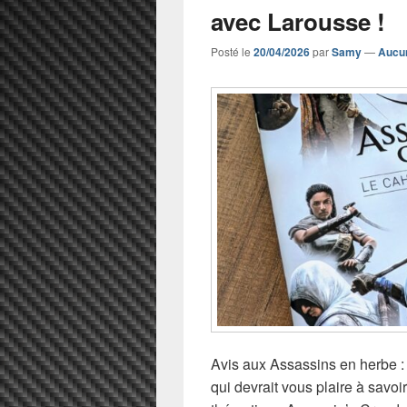
avec Larousse !
Posté le
20/04/2026
par
Samy
—
Aucu
Avis aux Assassins en herbe : 
qui devrait vous plaire à savo