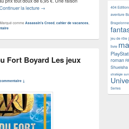
u prix tout doux de 6,95 €. Une raison
Assassin’s Creed s’invite dans votre valise
404 Edition
Continuer la lecture
→
aventure
B
Marqué comme
Assassin's Creed
,
cahier de vacances
,
Bragelonne
fanta
taire
jeu de rôle
ma
livre
PlayStat
eu Fort Boyard Les jeux
roman
R
Shueisha
stratégie
sur
Unive
commentaire ↓
Series