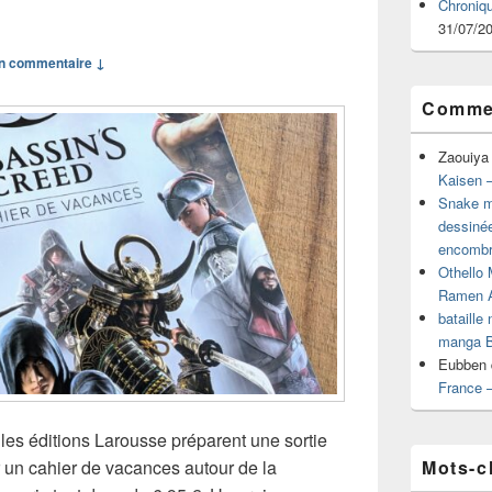
Chroniq
31/07/2
n commentaire ↓
Commen
Zaouiya
Kaisen –
Snake mu
dessiné
encombr
Othello 
Ramen 
bataille
manga B
Eubben
France 
les éditions Larousse préparent une sortie
Mots-c
ir un cahier de vacances autour de la