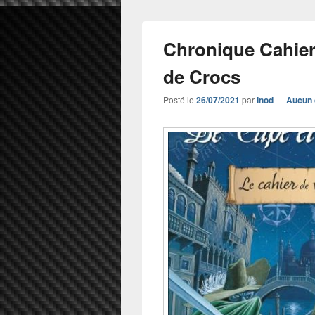
Chronique Cahier
de Crocs
Posté le
26/07/2021
par
Inod
—
Aucun 