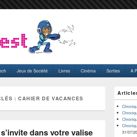
ech
Jeux de Société
Livres
Cinéma
Sorties
A 
Zone
Article
principale
CLÉS :
CAHIER DE VACANCES
de
widget
Chroniq
pour
Chroniq
la
Chroniq
barre
Chroniq
latérale
s’invite dans votre valise
31/07/2