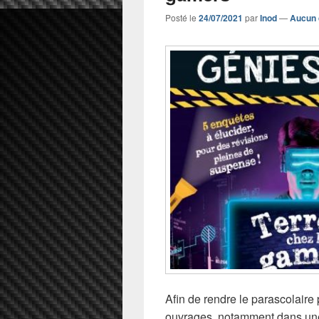
Posté le
24/07/2021
par
Inod
—
Aucun 
Afin de rendre le parascolaire p
ouvrages, notamment dans une