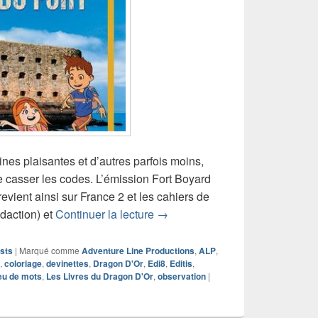
ines plaisantes et d’autres parfois moins,
de casser les codes. L’émission Fort Boyard
evient ainsi sur France 2 et les cahiers de
Chronique livre jeu Fort Boyard 
daction) et
Continuer la lecture
→
sts
|
Marqué comme
Adventure Line Productions
,
ALP
,
,
coloriage
,
devinettes
,
Dragon D'Or
,
Edi8
,
Editis
,
eu de mots
,
Les Livres du Dragon D'Or
,
observation
|