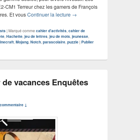
E2-CM1 Terreur chez les gamers de François
Chronique livre jeu Les Enquê
tres. Et vous
Continuer la lecture
→
sts
|
Marqué comme
cahier d'activités
,
cahier de
ête
,
Hachette
,
jeu de lettres
,
jeu de mots
,
jeunesse
,
inecraft
,
Mojang
,
Notch
,
parascolaire
,
puzzle
|
Publier
 de vacances Enquêtes
commentaire ↓