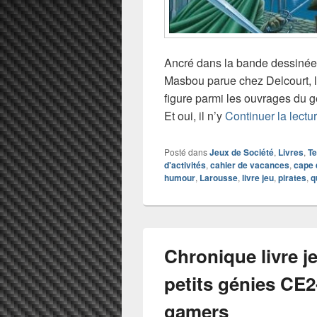
Ancré dans la bande dessinée
Masbou parue chez Delcourt, 
figure parmi les ouvrages du 
Et oui, il n’y
Continuer la lectu
Posté dans
Jeux de Société
,
Livres
,
Te
d'activités
,
cahier de vacances
,
cape 
humour
,
Larousse
,
livre jeu
,
pirates
,
q
Chronique livre 
petits génies CE2
gamers