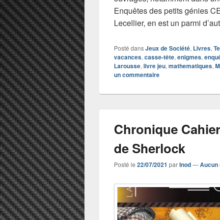
Enquêtes des petits génies C
Lecellier, en est un parmi d’au
Posté dans
Jeux de Société
,
Livres
,
Te
vacances
,
casse-tête
,
enigmes
,
enqu
Larousse
,
livre jeu
,
mathematiques
,
M
un commentaire
Chronique Cahier
de Sherlock
Posté le
22/07/2021
par
Inod
—
Aucun 