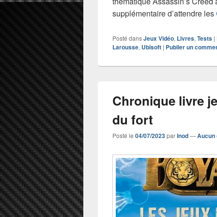
thématique Assassin’s Creed a
supplémentaire d’attendre les
Posté dans
Jeux Vidéo
,
Livres
,
Tests
|
Larousse
,
Ubisoft
|
Publier un commen
Chronique livre j
du fort
Posté le
04/07/2023
par
Inod
—
Aucun 