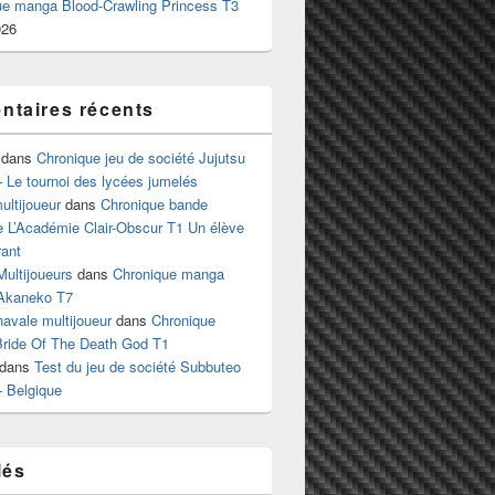
ue manga Blood-Crawling Princess T3
026
taires récents
dans
Chronique jeu de société Jujutsu
 Le tournoi des lycées jumelés
ltijoueur
dans
Chronique bande
e L’Académie Clair-Obscur T1 Un élève
ant
Multijoueurs
dans
Chronique manga
Akaneko T7
 navale multijoueur
dans
Chronique
ride Of The Death God T1
dans
Test du jeu de société Subbuteo
– Belgique
lés