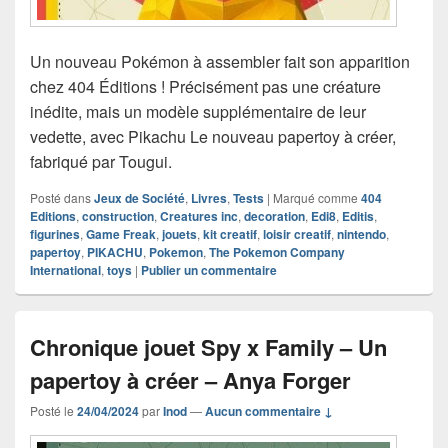
Un nouveau Pokémon à assembler fait son apparition
chez 404 Éditions ! Précisément pas une créature
inédite, mais un modèle supplémentaire de leur
vedette, avec Pikachu Le nouveau papertoy à créer,
fabriqué par Tougui.
Posté dans
Jeux de Société
,
Livres
,
Tests
|
Marqué comme
404
Editions
,
construction
,
Creatures inc
,
decoration
,
Edi8
,
Editis
,
figurines
,
Game Freak
,
jouets
,
kit creatif
,
loisir creatif
,
nintendo
,
papertoy
,
PIKACHU
,
Pokemon
,
The Pokemon Company
International
,
toys
|
Publier un commentaire
Chronique jouet Spy x Family – Un
papertoy à créer – Anya Forger
Posté le
24/04/2024
par
Inod
—
Aucun commentaire ↓