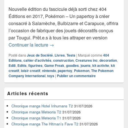
Nouvelle édition du fascicule déjà sorti chez 404
Éditions en 2017, Pokémon – Un papertoy à créer
consacré à Salamèche, Bulbizarre et Carapuce, offrira
l’occasion de fabriquer des jouets décoratifs conçus
par Tougui. Prêt.e.s à tous les attraper en version
Chronique cahier d’activités Pokémon 
Continuer la lecture
→
Posté dans
Jeux de Société
,
Livres
,
Tests
|
Marqué comme
404
Editions
,
cahier d'activités
,
construction
,
Creatures inc
,
decoration
,
Edi8
,
Editis
,
figurines
,
Game Freak
,
goodies
,
jouets
,
kit activite
,
kit
creatif
,
loisir creatif
,
nintendo
,
papertoy
,
Pokemon
,
The Pokemon
Company International
,
toys
|
Publier un commentaire
Zone
Articles récents
principale
de
widget
Chronique manga Hotel Inhumans T2
31/07/2026
pour
Chronique manga Meteoria T2
31/07/2026
la
Chronique manga Meteoria T1
31/07/2026
barre
Chronique manga The Hitman’s Fave T2
31/07/2026
latérale