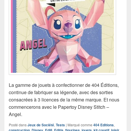
La gamme de jouets à confectionner de 404 Éditions,
continue de fabriquer sa légende, avec des sorties
consacrées à 3 licences de la même marque. Et nous
commencerons avec le Papertoy Disney Stitch –
Angel.
Posté dans
Jeux de Société
,
Tests
|
Marqué comme
404 Editions
,
construction
,
Disney
,
Edi8
,
Editis
,
figurines
,
jouets
,
kit creatif
,
loisir