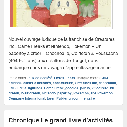
Nouvel ouvrage ludique de la franchise de Creatures
Inc., Game Freaks et Nintendo, Pokémon – Un
papertoy à créer – Chochodile, Coiffeton & Poussacha
(404 Éditions) aux créations de Tougui, nous
embarque dans un voyage d’apprentissage manuel.
Posté dans
Jeux de Société
,
Livres
,
Tests
|
Marqué comme
404
Editions
,
cahier d'activités
,
construction
,
Creatures inc
,
decoration
,
Edi8
,
Editis
,
figurines
,
Game Freak
,
goodies
,
jouets
,
kit activite
,
kit
creatif
,
loisir creatif
,
nintendo
,
papertoy
,
Pokemon
,
The Pokemon
Company International
,
toys
|
Publier un commentaire
Chronique Le grand livre d’activités