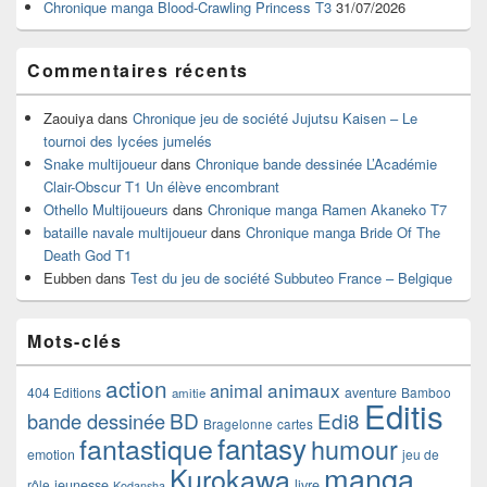
Chronique manga Blood-Crawling Princess T3
31/07/2026
Commentaires récents
Zaouiya
dans
Chronique jeu de société Jujutsu Kaisen – Le
tournoi des lycées jumelés
Snake multijoueur
dans
Chronique bande dessinée L’Académie
Clair-Obscur T1 Un élève encombrant
Othello Multijoueurs
dans
Chronique manga Ramen Akaneko T7
bataille navale multijoueur
dans
Chronique manga Bride Of The
Death God T1
Eubben
dans
Test du jeu de société Subbuteo France – Belgique
Mots-clés
action
animaux
animal
404 Editions
aventure
Bamboo
amitie
Editis
BD
Edi8
bande dessinée
Bragelonne
cartes
fantasy
fantastique
humour
emotion
jeu de
manga
Kurokawa
rôle
jeunesse
livre
Kodansha