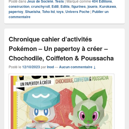
Posté dans
Jeux de Société
,
Tests
|
Marqué comme
404 Editions
,
construction
,
crunchyroll
,
Edi8
,
Editis
,
figurines
,
jouets
,
Kurokawa
,
papertoy
,
Shueisha
,
Toho ltd
,
toys
,
Univers Poche
|
Publier un
commentaire
Chronique cahier d’activités
Pokémon – Un papertoy à créer –
Chochodile, Coiffeton & Poussacha
Posté le
12/10/2023
par
Inod
—
Aucun commentaire ↓