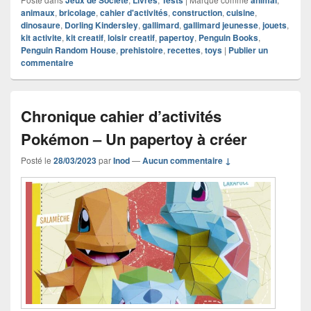
Jeux de Société
Livres
Tests
animal
animaux
,
bricolage
,
cahier d'activités
,
construction
,
cuisine
,
dinosaure
,
Dorling Kindersley
,
gallimard
,
gallimard jeunesse
,
jouets
,
kit activite
,
kit creatif
,
loisir creatif
,
papertoy
,
Penguin Books
,
Penguin Random House
,
prehistoire
,
recettes
,
toys
|
Publier un
commentaire
Chronique cahier d’activités
Pokémon – Un papertoy à créer
Posté le
28/03/2023
par
Inod
—
Aucun commentaire ↓