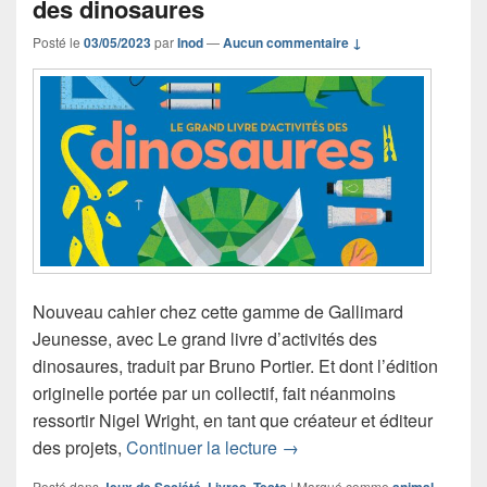
des dinosaures
Posté le
03/05/2023
par
Inod
—
Aucun commentaire ↓
Nouveau cahier chez cette gamme de Gallimard
Jeunesse, avec Le grand livre d’activités des
dinosaures, traduit par Bruno Portier. Et dont l’édition
originelle portée par un collectif, fait néanmoins
ressortir Nigel Wright, en tant que créateur et éditeur
Chronique Le grand livre d
des projets,
Continuer la lecture
→
Posté dans
,
,
|
Marqué comme
,