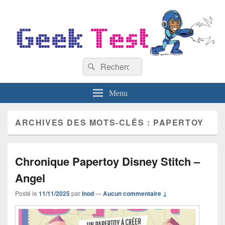
GeekTest
Recherche :
Blog jeux-vidéo et high-tech
Rechercher
Menu
ARCHIVES DES MOTS-CLÉS :
PAPERTOY
Chronique Papertoy Disney Stitch –
Angel
Posté le
11/11/2025
par
Inod
—
Aucun commentaire ↓