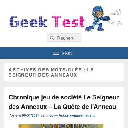
GeekTest
Recherche :
Blog jeux-vidéo et high-tech
Rechercher
Menu
ARCHIVES DES MOTS-CLÉS :
LE
SEIGNEUR DES ANNEAUX
Chronique jeu de société Le Seigneur
des Anneaux – La Quête de l’Anneau
Posté le
09/01/2024
par
Inod
—
Aucun commentaire ↓