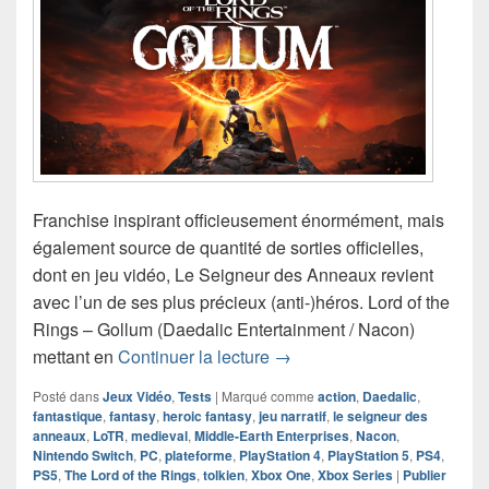
Franchise inspirant officieusement énormément, mais
également source de quantité de sorties officielles,
dont en jeu vidéo, Le Seigneur des Anneaux revient
avec l’un de ses plus précieux (anti-)héros. Lord of the
Rings – Gollum (Daedalic Entertainment / Nacon)
Chronique jeu vidéo Lord of
mettant en
Continuer la lecture
→
Posté dans
Jeux Vidéo
,
Tests
|
Marqué comme
action
,
Daedalic
,
fantastique
,
fantasy
,
heroic fantasy
,
jeu narratif
,
le seigneur des
anneaux
,
LoTR
,
medieval
,
Middle-Earth Enterprises
,
Nacon
,
Nintendo Switch
,
PC
,
plateforme
,
PlayStation 4
,
PlayStation 5
,
PS4
,
PS5
,
The Lord of the Rings
,
tolkien
,
Xbox One
,
Xbox Series
|
Publier