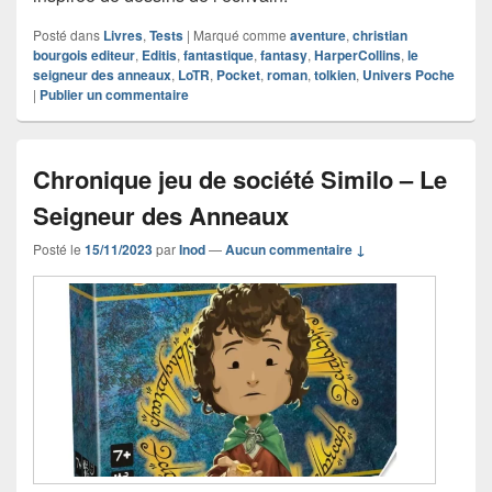
Posté dans
Livres
,
Tests
|
Marqué comme
aventure
,
christian
bourgois editeur
,
Editis
,
fantastique
,
fantasy
,
HarperCollins
,
le
seigneur des anneaux
,
LoTR
,
Pocket
,
roman
,
tolkien
,
Univers Poche
|
Publier un commentaire
Chronique jeu de société Similo – Le
Seigneur des Anneaux
Posté le
15/11/2023
par
Inod
—
Aucun commentaire ↓