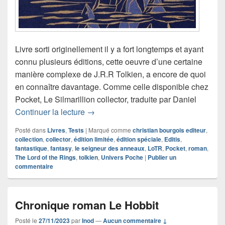
Livre sorti originellement il y a fort longtemps et ayant
connu plusieurs éditions, cette oeuvre d’une certaine
manière complexe de J.R.R Tolkien, a encore de quoi
en connaître davantage. Comme celle disponible chez
Pocket, Le Silmarillion collector, traduite par Daniel
Chronique roman Le Silmarillion collec
Continuer la lecture
→
Posté dans
Livres
,
Tests
|
Marqué comme
christian bourgois editeur
,
collection
,
collector
,
édition limitée
,
édition spéciale
,
Editis
,
fantastique
,
fantasy
,
le seigneur des anneaux
,
LoTR
,
Pocket
,
roman
,
The Lord of the Rings
,
tolkien
,
Univers Poche
|
Publier un
commentaire
Chronique roman Le Hobbit
Posté le
27/11/2023
par
Inod
—
Aucun commentaire ↓