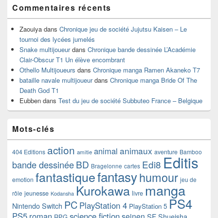
Commentaires récents
Zaouiya
dans
Chronique jeu de société Jujutsu Kaisen – Le
tournoi des lycées jumelés
Snake multijoueur
dans
Chronique bande dessinée L’Académie
Clair-Obscur T1 Un élève encombrant
Othello Multijoueurs
dans
Chronique manga Ramen Akaneko T7
bataille navale multijoueur
dans
Chronique manga Bride Of The
Death God T1
Eubben
dans
Test du jeu de société Subbuteo France – Belgique
Mots-clés
action
animaux
animal
404 Editions
aventure
Bamboo
amitie
Editis
BD
Edi8
bande dessinée
Bragelonne
cartes
fantasy
fantastique
humour
emotion
jeu de
manga
Kurokawa
rôle
jeunesse
livre
Kodansha
PS4
PC
PlayStation 4
Nintendo Switch
PlayStation 5
PS5
roman
science fiction
seinen
SF
Shueisha
RPG