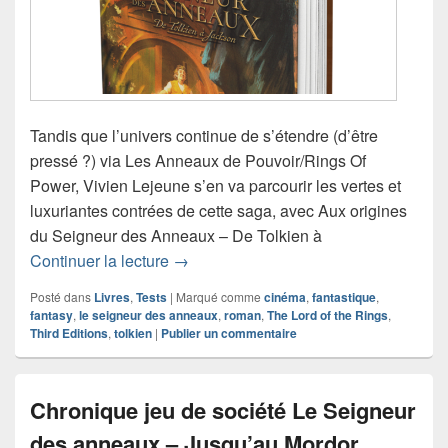
Tandis que l’univers continue de s’étendre (d’être
pressé ?) via Les Anneaux de Pouvoir/Rings Of
Power, Vivien Lejeune s’en va parcourir les vertes et
luxuriantes contrées de cette saga, avec Aux origines
du Seigneur des Anneaux – De Tolkien à
Chronique livre Aux origines du Seig
Continuer la lecture
→
Posté dans
Livres
,
Tests
|
Marqué comme
cinéma
,
fantastique
,
fantasy
,
le seigneur des anneaux
,
roman
,
The Lord of the Rings
,
Third Editions
,
tolkien
|
Publier un commentaire
Chronique jeu de société Le Seigneur
des anneaux – Jusqu’au Mordor