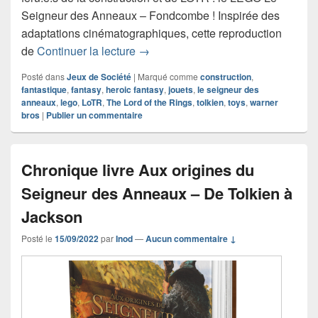
Seigneur des Anneaux – Fondcombe ! Inspirée des
adaptations cinématographiques, cette reproduction
LEGO Le Seigneur des Anneaux –
de
Continuer la lecture
→
Posté dans
Jeux de Société
|
Marqué comme
construction
,
fantastique
,
fantasy
,
heroic fantasy
,
jouets
,
le seigneur des
anneaux
,
lego
,
LoTR
,
The Lord of the Rings
,
tolkien
,
toys
,
warner
bros
|
Publier un commentaire
Chronique livre Aux origines du
Seigneur des Anneaux – De Tolkien à
Jackson
Posté le
15/09/2022
par
Inod
—
Aucun commentaire ↓