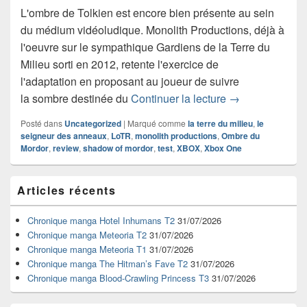
L'ombre de Tolkien est encore bien présente au sein
du médium vidéoludique. Monolith Productions, déjà à
l'oeuvre sur le sympathique Gardiens de la Terre du
Milieu sorti en 2012, retente l'exercice de
l'adaptation en proposant au joueur de suivre
Test de La Terr
la sombre destinée du
Continuer la lecture
→
Posté dans
Uncategorized
|
Marqué comme
la terre du milieu
,
le
seigneur des anneaux
,
LoTR
,
monolith productions
,
Ombre du
Mordor
,
review
,
shadow of mordor
,
test
,
XBOX
,
Xbox One
Zone
Articles récents
principale
de
widget
Chronique manga Hotel Inhumans T2
31/07/2026
pour
Chronique manga Meteoria T2
31/07/2026
la
Chronique manga Meteoria T1
31/07/2026
barre
Chronique manga The Hitman’s Fave T2
31/07/2026
latérale
Chronique manga Blood-Crawling Princess T3
31/07/2026