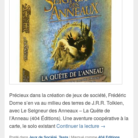
Précieux dans la création de jeux de société, Frédéric
Dorne s’en va au milieu des terres de J.R.R. Tolkien,
avec Le Seigneur des Anneaux – La Quête de
l’Anneau (404 Éditions). Une aventure coopérative à la
Chronique jeu de
carte, le solo existant
Continuer la lecture
→
Posté dans
Jeux de Société
,
Tests
|
Marqué comme
404 Editions
,