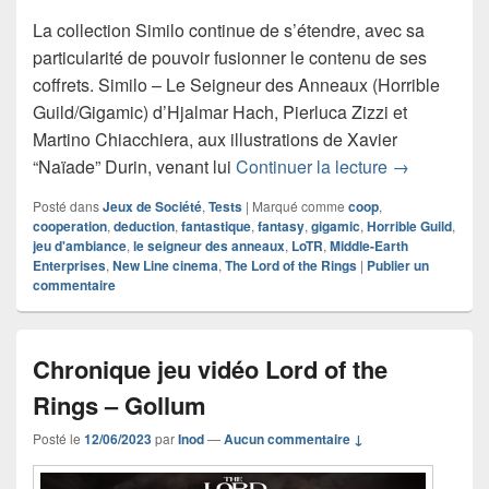
La collection Similo continue de s’étendre, avec sa
particularité de pouvoir fusionner le contenu de ses
coffrets. Similo – Le Seigneur des Anneaux (Horrible
Guild/Gigamic) d’Hjalmar Hach, Pierluca Zizzi et
Martino Chiacchiera, aux illustrations de Xavier
Chronique j
“Naïade” Durin, venant lui
Continuer la lecture
→
Posté dans
Jeux de Société
,
Tests
|
Marqué comme
coop
,
cooperation
,
deduction
,
fantastique
,
fantasy
,
gigamic
,
Horrible Guild
,
jeu d'ambiance
,
le seigneur des anneaux
,
LoTR
,
Middle-Earth
Enterprises
,
New Line cinema
,
The Lord of the Rings
|
Publier un
commentaire
Chronique jeu vidéo Lord of the
Rings – Gollum
Posté le
12/06/2023
par
Inod
—
Aucun commentaire ↓