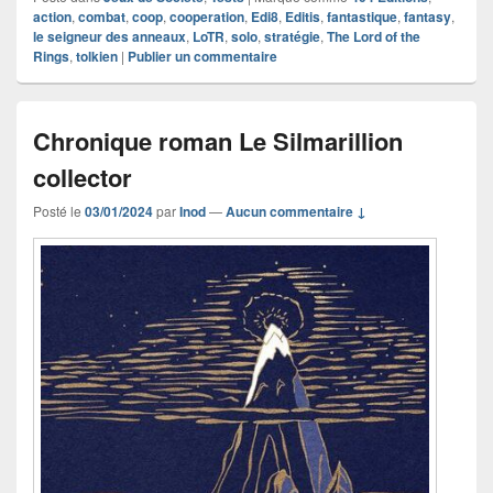
action
,
combat
,
coop
,
cooperation
,
Edi8
,
Editis
,
fantastique
,
fantasy
,
le seigneur des anneaux
,
LoTR
,
solo
,
stratégie
,
The Lord of the
Rings
,
tolkien
|
Publier un commentaire
Chronique roman Le Silmarillion
collector
Posté le
03/01/2024
par
Inod
—
Aucun commentaire ↓