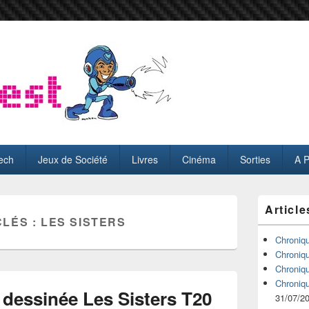
ech
Jeux de Société
Livres
Cinéma
Sorties
A 
Zone
Article
principale
CLÉS :
LES SISTERS
de
widget
Chroniq
pour
Chroniq
la
Chroniq
barre
Chroniq
latérale
dessinée Les Sisters T20
31/07/2