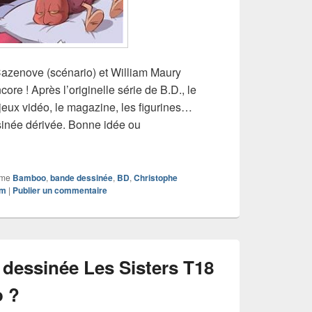
zenove (scénario) et William Maury
ore ! Après l’originelle série de B.D., le
jeux vidéo, le magazine, les figurines…
sinée dérivée. Bonne idée ou
 bande dessinée Les Doudous des Sisters T1
mme
Bamboo
,
bande dessinée
,
BD
,
Christophe
am
|
Publier un commentaire
dessinée Les Sisters T18
o ?