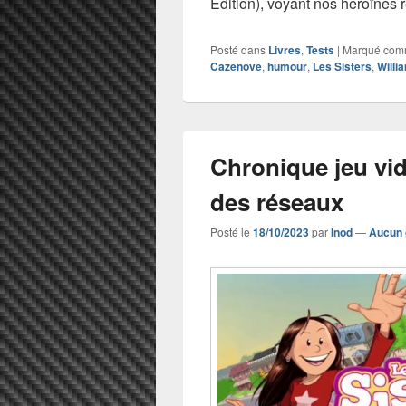
Édition), voyant nos héroïnes 
Posté dans
Livres
,
Tests
|
Marqué co
Cazenove
,
humour
,
Les Sisters
,
Willi
Chronique jeu vid
des réseaux
Posté le
18/10/2023
par
Inod
—
Aucun 