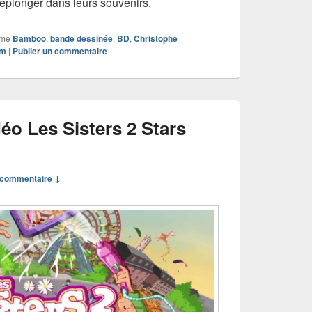
replonger dans leurs souvenirs.
mme
Bamboo
,
bande dessinée
,
BD
,
Christophe
am
|
Publier un commentaire
éo Les Sisters 2 Stars
commentaire ↓