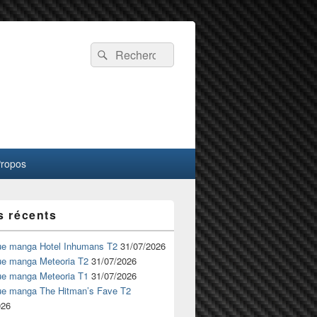
Recherche :
Rechercher
Propos
s récents
ue manga Hotel Inhumans T2
31/07/2026
ue manga Meteoria T2
31/07/2026
ue manga Meteoria T1
31/07/2026
ue manga The Hitman’s Fave T2
026