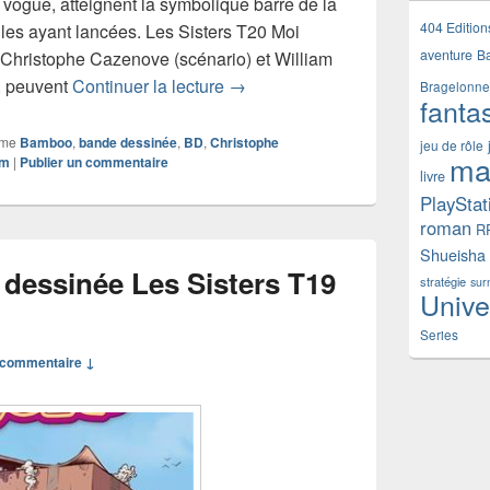
vogue, atteignent la symbolique barre de la
404 Edition
 les ayant lancées. Les Sisters T20 Moi
aventure
B
 Christophe Cazenove (scénario) et William
Chronique bande dessinée Les Sis
), peuvent
Continuer la lecture
→
Bragelonne
fanta
mme
Bamboo
,
bande dessinée
,
BD
,
Christophe
jeu de rôle
ma
am
|
Publier un commentaire
livre
PlayStat
roman
R
Shueisha
dessinée Les Sisters T19
stratégie
sur
Unive
Series
commentaire ↓