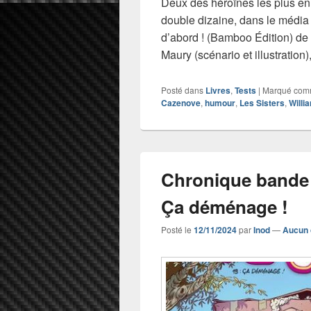
Deux des héroïnes les plus en 
double dizaine, dans le média
d’abord ! (Bamboo Édition) de
Maury (scénario et illustration
Posté dans
Livres
,
Tests
|
Marqué co
Cazenove
,
humour
,
Les Sisters
,
Willi
Chronique bande 
Ça déménage !
Posté le
12/11/2024
par
Inod
—
Aucun 