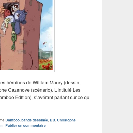
es héroïnes de William Maury (dessin,
phe Cazenove (scénario). L’intitulé Les
mboo Édition), s’avérant parlant sur ce qui
mme
Bamboo
,
bande dessinée
,
BD
,
Christophe
am
|
Publier un commentaire