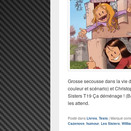
Grosse secousse dans la vie d
couleur et scénario) et Christo
Sisters T19 Ça déménage ! (Ba
les attend.
Posté dans
Livres
,
Tests
|
Marqué co
Cazenove
,
humour
,
Les Sisters
,
Willi