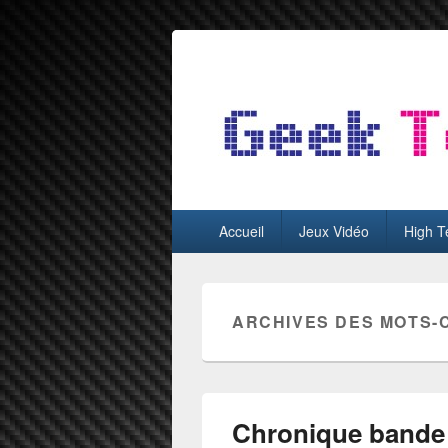
GeekTest
Blog jeux-vidéo et high-tech
Menu
Accueil
Jeux Vidéo
High T
principal
ARCHIVES DES MOTS-
Chronique bande 