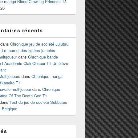
ue manga Blood-Crawling Princess T3
026
taires récents
dans
Chronique jeu de société Jujutsu
 Le tournoi des lycées jumelés
ltijoueur
dans
Chronique bande
e L’Académie Clair-Obscur T1 Un élève
ant
Multijoueurs
dans
Chronique manga
Akaneko T7
 navale multijoueur
dans
Chronique
ride Of The Death God T1
dans
Test du jeu de société Subbuteo
– Belgique
lés