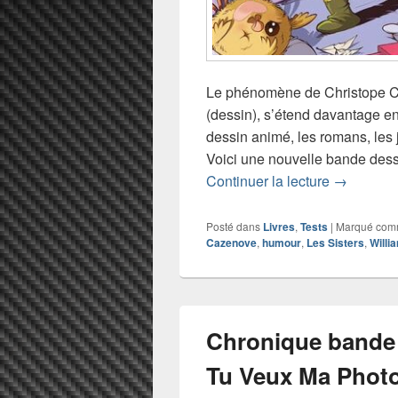
Le phénomène de Christope Ca
(dessin), s’étend davantage enc
dessin animé, les romans, les 
Voici une nouvelle bande des
Chronique
Continuer la lecture
→
Posté dans
Livres
,
Tests
|
Marqué co
Cazenove
,
humour
,
Les Sisters
,
Willi
Chronique bande 
Tu Veux Ma Phot