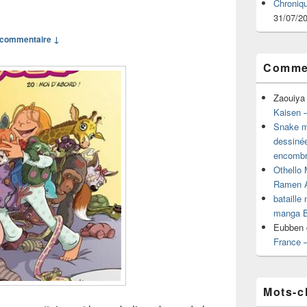
Chroniq
31/07/2
commentaire ↓
Commen
Zaouiya
Kaisen –
Snake mu
dessiné
encombr
Othello 
Ramen 
bataille
manga B
Eubben
France 
Mots-c