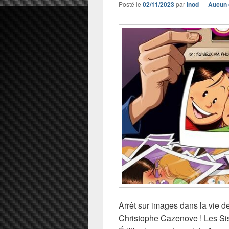
Posté le
02/11/2023
par
Inod
—
Aucun 
Arrêt sur images dans la vie 
Christophe Cazenove ! Les S