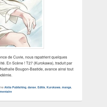
cence de Cuvie, nous rapatrient quelques
lité. En Scène ! T27 (Kurokawa), traduit par
 Nathalie Bougon-Bastide, avance ainsi tout
ndémie.
mme
Akita Publishing
,
danse
,
Editis
,
Kurokawa
,
manga
,
mmentaire