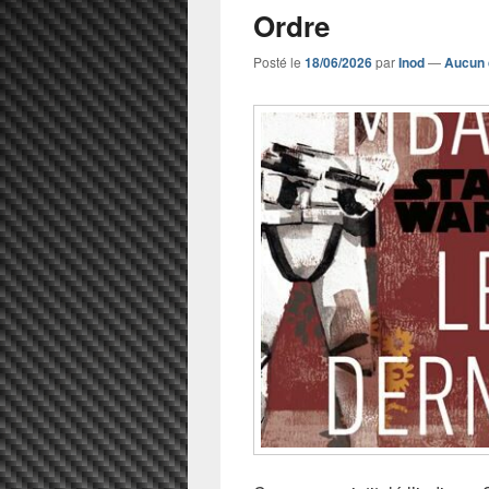
Ordre
Posté le
18/06/2026
par
Inod
—
Aucun 