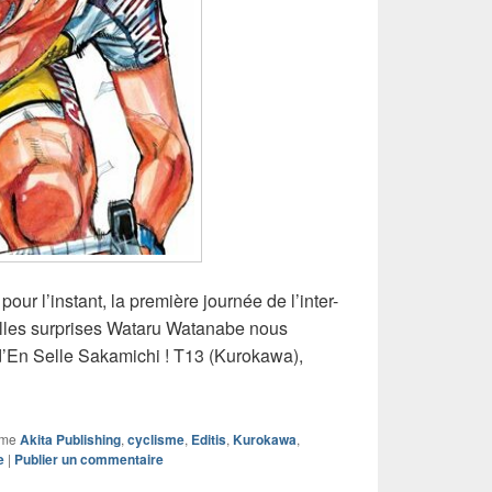
 pour l’instant, la première journée de l’inter-
elles surprises Wataru Watanabe nous
n d’En Selle Sakamichi ! T13 (Kurokawa),
mme
Akita Publishing
,
cyclisme
,
Editis
,
Kurokawa
,
e
|
Publier un commentaire