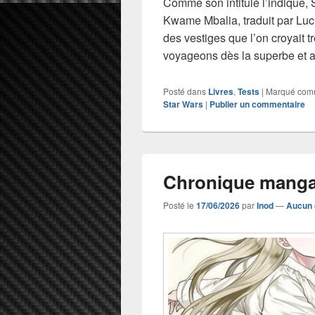
Comme son intitulé l’indique, 
Kwame Mbalia, traduit par Lucil
des vestiges que l’on croyait t
voyageons dès la superbe et a
Posté dans
Livres
,
Tests
|
Marqué co
Star Wars
|
Publier un commentaire
Chronique manga
Posté le
17/06/2026
par
Inod
—
Aucun 