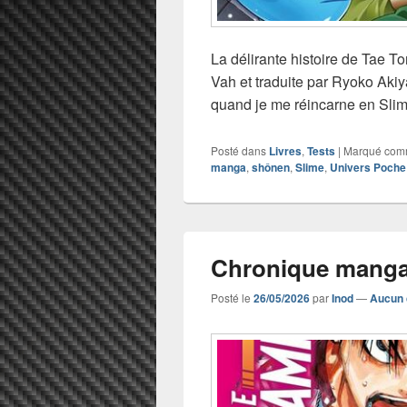
La délirante histoire de Tae T
Vah et traduite par Ryoko Akiy
quand je me réincarne en Slim
Posté dans
Livres
,
Tests
|
Marqué co
manga
,
shônen
,
Slime
,
Univers Poche
Chronique manga 
Posté le
26/05/2026
par
Inod
—
Aucun 