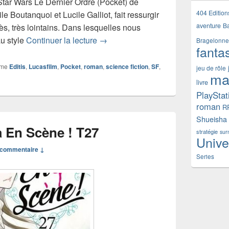
Star Wars Le Dernier Ordre (Pocket) de
404 Edition
e Boutanquoi et Lucile Galliot, fait ressurgir
aventure
B
rès, très lointains. Dans lesquelles nous
Chronique roman Star Wars Le Dern
u style
Continuer la lecture
→
Bragelonne
fanta
mme
Editis
,
Lucasfilm
,
Pocket
,
roman
,
science fiction
,
SF
,
jeu de rôle
ma
livre
PlayStat
roman
R
Shueisha
 En Scène ! T27
stratégie
sur
Unive
commentaire ↓
Series