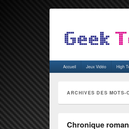
GeekTest
Blog jeux-vidéo et high-tech
Menu
Accueil
Jeux Vidéo
High T
principal
ARCHIVES DES MOTS-
Chronique roman 