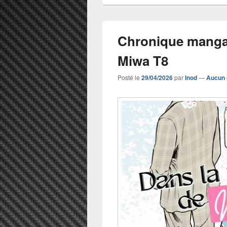
Chronique manga
Miwa T8
Posté le
29/04/2026
par
Inod
—
Aucun 