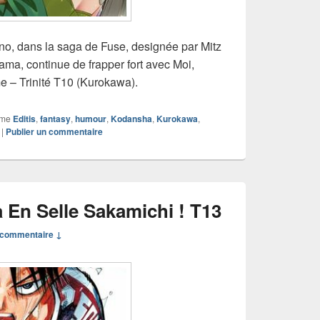
ono, dans la saga de Fuse, designée par Mitz
ama, continue de frapper fort avec Moi,
e – Trinité T10 (Kurokawa).
mme
Editis
,
fantasy
,
humour
,
Kodansha
,
Kurokawa
,
|
Publier un commentaire
En Selle Sakamichi ! T13
commentaire ↓