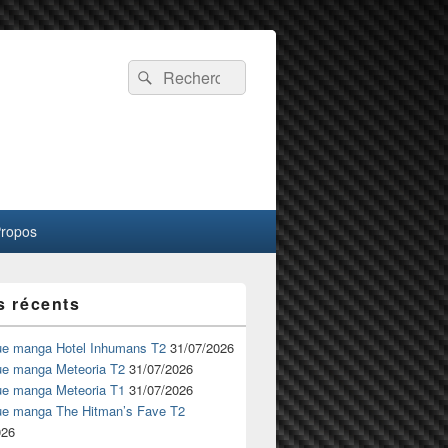
Recherche :
Rechercher
Propos
s récents
ue manga Hotel Inhumans T2
31/07/2026
ue manga Meteoria T2
31/07/2026
ue manga Meteoria T1
31/07/2026
ue manga The Hitman’s Fave T2
026