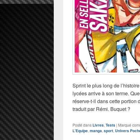
Sprint le plus long de l’histoire
lycées arrive à son terme. Qu
réserve-t-il dans cette portio
traduit par Rémi. Buquet ?
Posté dans
Livres
,
Tests
|
Marqué co
L'Equipe
,
manga
,
sport
,
Univers Poch