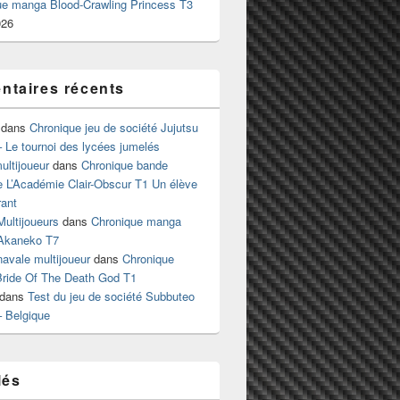
ue manga Blood-Crawling Princess T3
026
taires récents
dans
Chronique jeu de société Jujutsu
 Le tournoi des lycées jumelés
ltijoueur
dans
Chronique bande
e L’Académie Clair-Obscur T1 Un élève
ant
Multijoueurs
dans
Chronique manga
Akaneko T7
 navale multijoueur
dans
Chronique
ride Of The Death God T1
dans
Test du jeu de société Subbuteo
– Belgique
lés