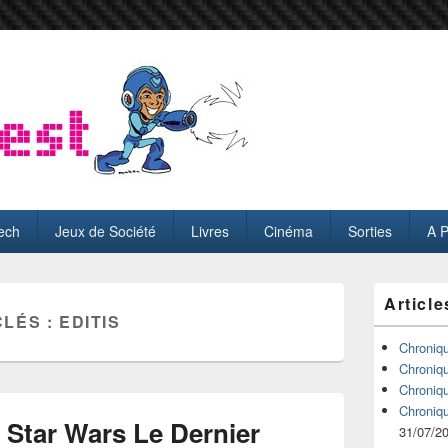
ech
Jeux de Société
Livres
Cinéma
Sorties
A 
Zone
Article
principale
CLÉS :
EDITIS
de
widget
Chroniq
pour
Chroniq
la
Chroniq
barre
Chroniq
latérale
Star Wars Le Dernier
31/07/2