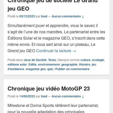
Chronique jeu de société Le Grand
jeu GEO
Posté le
05/12/2023
par
Inod
—
Aucun commentaire ↓
Simultanément jouer et apprendre, vous le savez il
s’agit de l’une de nos marottes. Le partenariat entre les
Éditions Solar et le magazine GEO, s’inscrit dans cette
même envie. Et nous sert ainsi sur un plateau, Le
Chronique jeu de soci
Grand jeu GEO
Continuer la lecture
→
Posté dans
Jeux de Société
,
Tests
|
Marqué comme
culture
,
ecologie
,
editions solar
,
Editis
,
environnement
,
geographie
,
Histoire
,
jeu
d'ambiance
,
magazine geo
,
quiz
|
Publier un commentaire
Chronique jeu vidéo MotoGP 23
Posté le
14/06/2023
par
Inod
—
Aucun commentaire ↓
Milestone et Dorna Sports réitèrent leur partenariat,
pour la nouvelle adaptation des principales