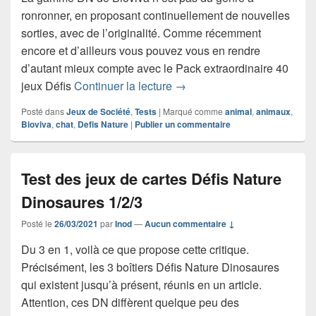
ronronner, en proposant continuellement de nouvelles
sorties, avec de l’originalité. Comme récemment
encore et d’ailleurs vous pouvez vous en rendre
d’autant mieux compte avec le Pack extraordinaire 40
Test du jeu de cartes Défis 
jeux Défis
Continuer la lecture
→
Posté dans
Jeux de Société
,
Tests
|
Marqué comme
animal
,
animaux
,
Bioviva
,
chat
,
Defis Nature
|
Publier un commentaire
Test des jeux de cartes Défis Nature
Dinosaures 1/2/3
Posté le
26/03/2021
par
Inod
—
Aucun commentaire ↓
Du 3 en 1, voilà ce que propose cette critique.
Précisément, les 3 boîtiers Défis Nature Dinosaures
qui existent jusqu’à présent, réunis en un article.
Attention, ces DN diffèrent quelque peu des