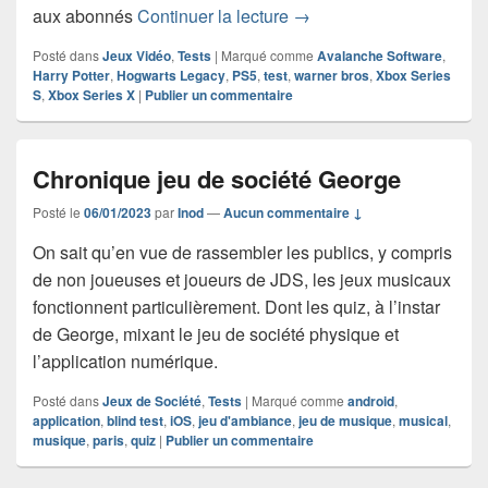
Test de Hogwarts Legacy :
aux abonnés
Continuer la lecture
→
Posté dans
Jeux Vidéo
,
Tests
|
Marqué comme
Avalanche Software
,
Harry Potter
,
Hogwarts Legacy
,
PS5
,
test
,
warner bros
,
Xbox Series
S
,
Xbox Series X
|
Publier un commentaire
Chronique jeu de société George
Posté le
06/01/2023
par
Inod
—
Aucun commentaire ↓
On sait qu’en vue de rassembler les publics, y compris
de non joueuses et joueurs de JDS, les jeux musicaux
fonctionnent particulièrement. Dont les quiz, à l’instar
de George, mixant le jeu de société physique et
l’application numérique.
Posté dans
Jeux de Société
,
Tests
|
Marqué comme
android
,
application
,
blind test
,
iOS
,
jeu d'ambiance
,
jeu de musique
,
musical
,
musique
,
paris
,
quiz
|
Publier un commentaire