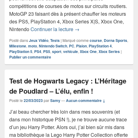
compétitions de courses de motos sur circuits routiers.
MotoGP 23 faisant dès à présent chauffer les moteurs
des PS5, PlayStation 4, Xbox Series X|S, Xbox One,
Chronique jeu vidéo MotoGP
Nintendo
Continuer la lecture
→
Posté dans
Jeux Vidéo
,
Tests
|
Marqué comme
course
,
Dorna Sports
,
Milestone
,
moto
,
Nintendo Switch
,
PC
,
Plaion
,
PlayStation 4
,
PlayStation 5
,
PS4
,
PS5
,
sport
,
vehicule
,
Xbox One
,
Xbox Series
|
Publier un commentaire
Test de Hogwarts Legacy : L’Héritage
de Poudlard – L’élu, enfin !
Posté le
22/03/2023
par
Samy
—
Aucun commentaire ↓
J’ai beau chercher très loin dans mes souvenirs (et
dans mon historique PSN !), je ne trouve aucune trace
d’un jeu Harry Potter. Alors oui, j’ai bien sûr mis dans
ma bibliothèque la Lego Harry Potter Collection offerte