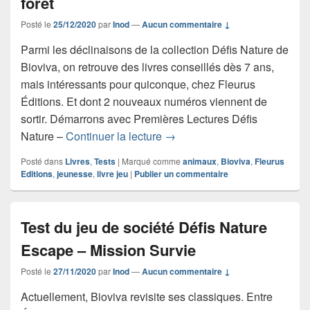
forêt
Posté le
25/12/2020
par
Inod
—
Aucun commentaire ↓
Parmi les déclinaisons de la collection Défis Nature de
Bioviva, on retrouve des livres conseillés dès 7 ans,
mais intéressants pour quiconque, chez Fleurus
Éditions. Et dont 2 nouveaux numéros viennent de
sortir. Démarrons avec Premières Lectures Défis
Critique du roman Premières L
Nature –
Continuer la lecture
→
Posté dans
Livres
,
Tests
|
Marqué comme
animaux
,
Bioviva
,
Fleurus
Editions
,
jeunesse
,
livre jeu
|
Publier un commentaire
Test du jeu de société Défis Nature
Escape – Mission Survie
Posté le
27/11/2020
par
Inod
—
Aucun commentaire ↓
Actuellement, Bioviva revisite ses classiques. Entre