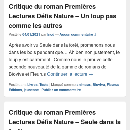
Critique du roman Premières
Lectures Défis Nature – Un loup pas
comme les autres
Posté le
04/01/2021
par
Inod
—
Aucun commentaire ↓
Après avoir vu Seule dans la forêt, promenons nous
dans les bois pendant que… Ah ben non justement, le
loup y est carrément ! Comme nous le prouve cette
seconde nouveauté de la gamme de romans de
Critique du roman P
Bioviva et Fleurus
Continuer la lecture
→
Posté dans
Livres
,
Tests
|
Marqué comme
animaux
,
Bioviva
,
Fleurus
Editions
,
jeunesse
|
Publier un commentaire
Critique du roman Premières
Lectures Défis Nature – Seule dans la