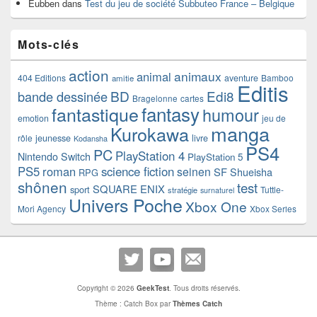
Eubben
dans
Test du jeu de société Subbuteo France – Belgique
Mots-clés
action
animaux
animal
404 Editions
aventure
Bamboo
amitie
Editis
BD
Edi8
bande dessinée
Bragelonne
cartes
fantasy
fantastique
humour
emotion
jeu de
manga
Kurokawa
rôle
jeunesse
livre
Kodansha
PS4
PC
PlayStation 4
Nintendo Switch
PlayStation 5
PS5
roman
science fiction
seinen
SF
Shueisha
RPG
shônen
test
SQUARE ENIX
sport
Tuttle-
stratégie
surnaturel
Univers Poche
Xbox One
Mori Agency
Xbox Series
Copyright © 2026
GeekTest
. Tous droits réservés.
Thème : Catch Box par
Thèmes Catch