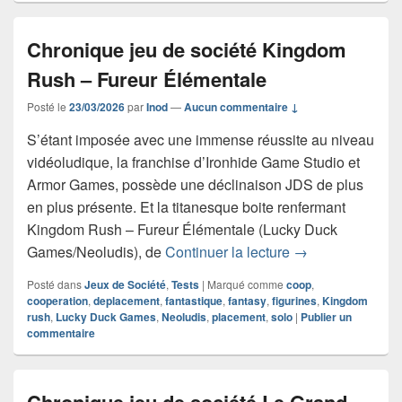
Chronique jeu de société Kingdom
Rush – Fureur Élémentale
Posté le
23/03/2026
par
Inod
—
Aucun commentaire ↓
S’étant imposée avec une immense réussite au niveau
vidéoludique, la franchise d’Ironhide Game Studio et
Armor Games, possède une déclinaison JDS de plus
en plus présente. Et la titanesque boite renfermant
Kingdom Rush – Fureur Élémentale (Lucky Duck
Chronique jeu d
Games/Neoludis), de
Continuer la lecture
→
Posté dans
Jeux de Société
,
Tests
|
Marqué comme
coop
,
cooperation
,
deplacement
,
fantastique
,
fantasy
,
figurines
,
Kingdom
rush
,
Lucky Duck Games
,
Neoludis
,
placement
,
solo
|
Publier un
commentaire