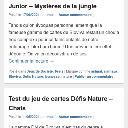
Junior – Mystères de la jungle
Posté le
17/06/2021
par
Inod
—
Aucun commentaire ↓
Tandis qu’on évoquait personnellement que la
fameuse gamme de cartes de Bioviva restait un chouïa
trop complexe pour certains enfants de notre
entourage, bim bam boum ! Une prévue à leur effet
déboule. On va en découvrir un de ses
Chronique jeu de cartes Défis Nature J
Continuer la lecture
→
Posté dans
Jeux de Société
,
Tests
|
Marqué comme
animal
,
animaux
,
Bioviva
,
Defis Nature
,
jeunesse
,
nature
|
Publier un commentaire
Test du jeu de cartes Défis Nature –
Chats
Posté le
11/05/2021
par
Inod
—
Aucun commentaire ↓
La gamme DN de Bioviva n’est pas du genre à