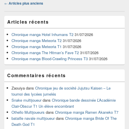
Navigation
←
Articles plus anciens
dans
les
Zone
articles
Articles récents
principale
de
widget
Chronique manga Hotel Inhumans T2
31/07/2026
pour
Chronique manga Meteoria T2
31/07/2026
la
Chronique manga Meteoria T1
31/07/2026
barre
Chronique manga The Hitman’s Fave T2
31/07/2026
latérale
Chronique manga Blood-Crawling Princess T3
31/07/2026
Commentaires récents
Zaouiya
dans
Chronique jeu de société Jujutsu Kaisen – Le
tournoi des lycées jumelés
Snake multijoueur
dans
Chronique bande dessinée L’Académie
Clair-Obscur T1 Un élève encombrant
Othello Multijoueurs
dans
Chronique manga Ramen Akaneko T7
bataille navale multijoueur
dans
Chronique manga Bride Of The
Death God T1