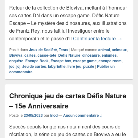
Retour de la collection de Bioviva, mettant à l’honneur
ses cartes DN dans un escape game. Défis Nature
Escape – Le mystère des dinosaures, aux illustrations
de Frantz Rey, nous fait lui investiguer entre le
Chronique
contemporain et le passé d’il
Continuer la lecture
→
Posté dans
Jeux de Société
,
Tests
|
Marqué comme
animal
,
animaux
,
Bioviva
,
cartes
,
casse-tête
,
Defis Nature
,
dinosaure
,
enigmes
,
enquête
,
Escape Book
,
Escape box
,
escape game
,
escape room
,
jcc
,
jcj
,
Jeu de cartes
,
labyrinthe
,
livre jeu
,
puzzle
|
Publier un
commentaire
Chronique jeu de cartes Défis Nature
– 15e Anniversaire
Posté le
23/05/2023
par
Inod
—
Aucun commentaire ↓
Succès depuis longtemps notamment des cours de
récréation, la série de jeu de cartes de Bioviva a eu le