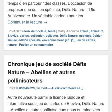
temps d’en parcourir des classes. L’occasion de
proposer une édition spéciale, Défis Nature – 15e
Anniversaire. Un véritable cadeau pour les
Chronique jeu de cartes Défis Nature 
Continuer la lecture
→
Posté dans
Jeux de Société
,
Tests
|
Marqué comme
animal
,
animaux
,
Bioviva
,
cartes
,
collection
,
collector
,
Defis Nature
,
ecologie
,
édition
limitée
,
édition spéciale
,
environnement
,
jcc
,
jcj
,
Jeu de cartes
,
nature
|
Publier un commentaire
Chronique jeu de société Défis
Nature – Abeilles et autres
pollinisateurs
Posté le
03/04/2023
par
Inod
—
Aucun commentaire ↓
Autre nouveauté parmi la licence ludique et
informative sous jeu de cartes de Bioviva, Défis Nature
– Abeilles et autres pollinisateurs nous entraîne vers