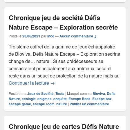
Chronique jeu de société Défis
Nature Escape – Exploration secrète
Posté le
23/06/2021
par
Inod
—
Aucun commentaire ↓
Troisième coffret de la gamme de jeux échappatoire
de Bioviva, Défis Nature Escape – Exploration secrète
change de… nature ! Si ses prédécesseurs se
consacraient principalement aux animaux, celui-ci
reste dans un souci de protection de la nature mais au
Chronique jeu de société Défis Nature
Continuer la lecture
→
Posté dans
Jeux de Société
,
Tests
|
Marqué comme
Bioviva
,
Defis
Nature
,
ecologie
,
enigmes
,
enquête
,
Escape Book
,
Escape box
,
escape game
,
escape room
,
nature
|
Publier un commentaire
Chronique jeu de cartes Défis Nature