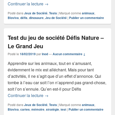
Test du jeu de société Défis Nature –
Continuer la lecture
→
Posté dans
Jeux de Société
,
Tests
|
Marqué comme
animaux
,
Bioviva
,
défis
,
dinosaure
,
Jeu de Société
|
Publier un commentaire
Test du jeu de société Défis Nature –
Le Grand Jeu
Posté le
18/02/2019
par
Inod
—
Aucun commentaire ↓
Apprendre sur les animaux, tout en s’amusant,
évidemment le mix est alléchant. Mais pour tant
d’activités, il ne s’agit que d’un effet d’annonce. Qui
tombe à l’eau car soit l’on n’apprend pas grand-chose,
soit l’on s’ennuie. Qu’en est-il pour Défis
Test du jeu de société Défis Nature – 
Continuer la lecture
→
Posté dans
Jeux de Société
,
Tests
|
Marqué comme
animaux
,
Bioviva
,
cartes
,
mémoire
,
stratégie
,
test
|
Publier un commentaire