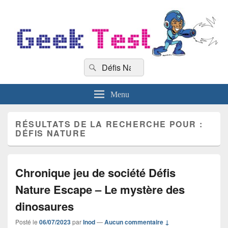
GeekTest
Recherche :
Blog jeux-vidéo et high-tech
Rechercher
Menu
RÉSULTATS DE LA RECHERCHE POUR :
DÉFIS NATURE
Chronique jeu de société Défis
Nature Escape – Le mystère des
dinosaures
Posté le
06/07/2023
par
Inod
—
Aucun commentaire ↓