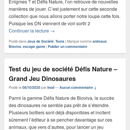
Énigmes ? et Défis Nature, l’on retrouve de nouvelles
manières de jouer. C’est justement sur cette seconde
collection que nous allons porter notre loupe cette fois.
Puisque les DN viennent de voir sortir 2
Test du jeu de société Défis Nature Es
Continuer la lecture
→
Posté dans
Jeux de Société
,
Tests
|
Marqué comme
animaux
,
Bioviva
,
escape game
|
Publier un commentaire
Test du jeu de société Défis Nature –
Grand Jeu Dinosaures
Posté le
08/10/2020
par
Inod
—
Aucun commentaire ↓
Parmi la gamme Défis Nature de Bioviva, le succès
des dinosaures ne semble pas prêt de s’éteindre.
Plusieurs boîtiers sont déjà disponibles et incitent
sûrement l’éditeur à se pencher davantage sur ces
animaux, que vers d’autres, pour lancer un jeu