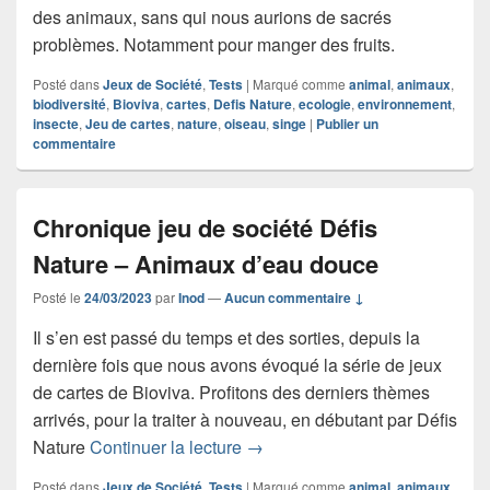
des animaux, sans qui nous aurions de sacrés
problèmes. Notamment pour manger des fruits.
Posté dans
Jeux de Société
,
Tests
|
Marqué comme
animal
,
animaux
,
biodiversité
,
Bioviva
,
cartes
,
Defis Nature
,
ecologie
,
environnement
,
insecte
,
Jeu de cartes
,
nature
,
oiseau
,
singe
|
Publier un
commentaire
Chronique jeu de société Défis
Nature – Animaux d’eau douce
Posté le
24/03/2023
par
Inod
—
Aucun commentaire ↓
Il s’en est passé du temps et des sorties, depuis la
dernière fois que nous avons évoqué la série de jeux
de cartes de Bioviva. Profitons des derniers thèmes
arrivés, pour la traiter à nouveau, en débutant par Défis
Chronique jeu de société Défi
Nature
Continuer la lecture
→
Posté dans
Jeux de Société
,
Tests
|
Marqué comme
animal
,
animaux
,