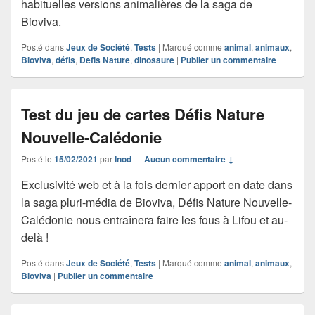
habituelles versions animalières de la saga de
Bioviva.
Posté dans
Jeux de Société
,
Tests
|
Marqué comme
animal
,
animaux
,
Bioviva
,
défis
,
Defis Nature
,
dinosaure
|
Publier un commentaire
Test du jeu de cartes Défis Nature
Nouvelle-Calédonie
Posté le
15/02/2021
par
Inod
—
Aucun commentaire ↓
Exclusivité web et à la fois dernier apport en date dans
la saga pluri-média de Bioviva, Défis Nature Nouvelle-
Calédonie nous entraînera faire les fous à Lifou et au-
delà !
Posté dans
Jeux de Société
,
Tests
|
Marqué comme
animal
,
animaux
,
Bioviva
|
Publier un commentaire