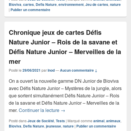
Bioviva
,
cartes
,
Defis Nature
,
environnement
,
Jeu de cartes
,
nature
|
Publier un commentaire
Chronique jeux de cartes Défis
Nature Junior – Rois de la savane et
Défis Nature Junior – Merveilles de la
mer
Posté le
29/06/2021
par
Inod
—
Aucun commentaire ↓
On a ouvert la nouvelle gamme DN Junior de Bioviva
avec Défis Nature Junior – Mystères de la jungle, alors
que sortent simultanément Défis Nature Junior – Rois
de la savane et Défis Nature Junior – Merveilles de la
Chronique jeux de cartes Défis Nat
mer.
Continuer la lecture
→
Posté dans
Jeux de Société
,
Tests
|
Marqué comme
animal
,
animaux
,
Bioviva
,
Defis Nature
,
jeunesse
,
nature
|
Publier un commentaire